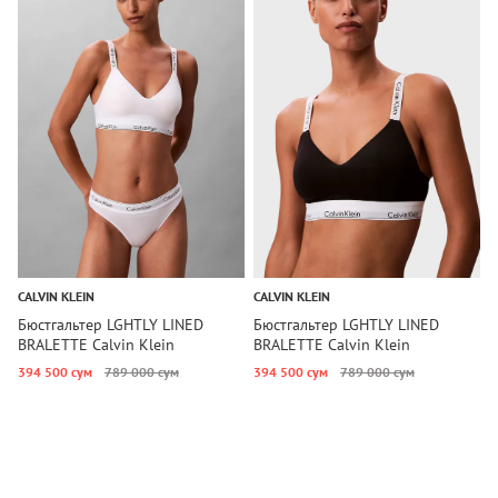
CALVIN KLEIN
CALVIN KLEIN
C
Бюстгальтер LGHTLY LINED
Бюстгальтер LGHTLY LINED
Б
BRALETTE Calvin Klein
BRALETTE Calvin Klein
D
394 500 сум
789 000 сум
394 500 сум
789 000 сум
2