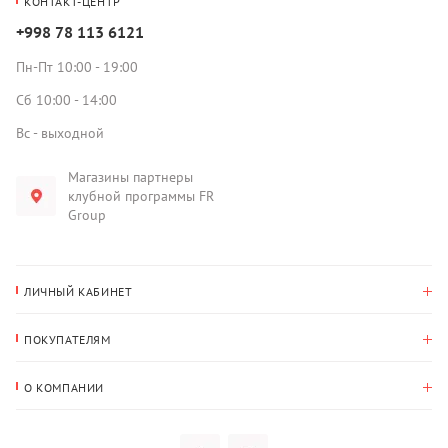
КОНТАКТ-ЦЕНТР
+998 78 113 6121
Пн-Пт 10:00 - 19:00
Сб 10:00 - 14:00
Вс - выходной
Магазины партнеры
клубной программы FR
Group
ЛИЧНЫЙ КАБИНЕТ
История покупок
ПОКУПАТЕЛЯМ
Мои данные
Оплата и доставка
Адрес для доставки
О КОМПАНИИ
Возврат
О нас
Избранное
Вопросы и ответы