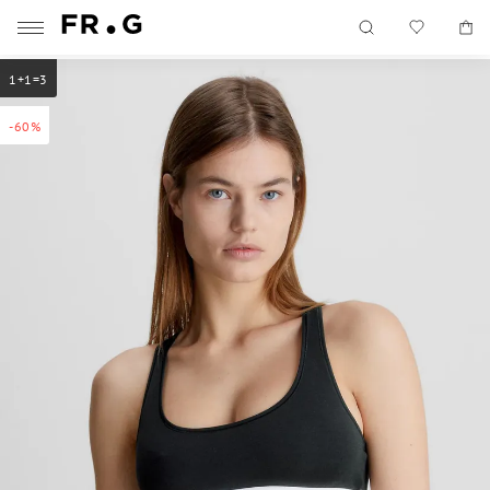
1+1=3
-60%