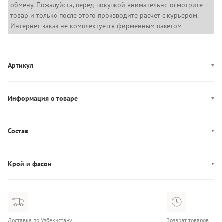
обмену. Пожалуйста, перед покупкой внимательно осмотрите
товар и только после этого производите расчет с курьером.
Интернет-заказ не комплектуется фирменным пакетом
Артикул
0000F3785E
Информация о товаре
Цвет: черный
Декор: брендированный пояс
Состав
Производство: Шри-Ланка
Состав: 53% Хлопок/35% Модал/12% Эластан
Бретели: несъемные, нерегулируемые
Крой и фасон
Чашка: мягкая
Фасон: бралетт
Доставка по Узбекистану
Возврат товаров