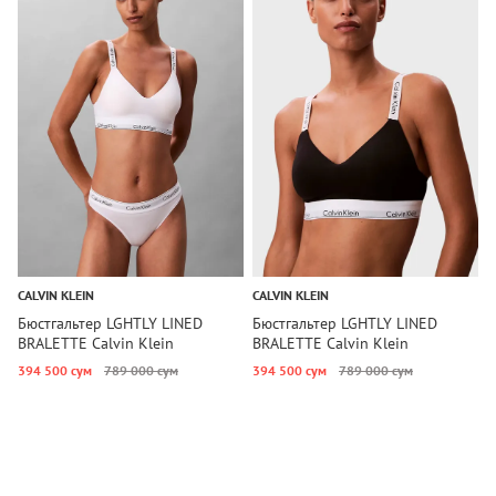
CALVIN KLEIN
CALVIN KLEIN
C
Бюстгальтер LGHTLY LINED
Бюстгальтер LGHTLY LINED
Б
BRALETTE Calvin Klein
BRALETTE Calvin Klein
D
394 500 сум
789 000 сум
394 500 сум
789 000 сум
2