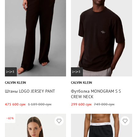
1+1=3
1+1=3
CALVIN KLEIN
CALVIN KLEIN
Штаны LOGO JERSEY PANT
Футболка MONOGRAM S S
CREW NECK
475 600 сум
1 189 000 сум
299 600 сум
749 000 сум
-60%