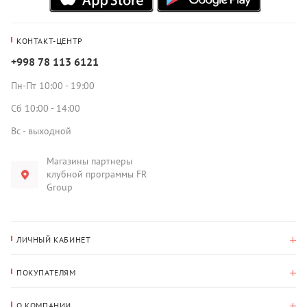
КОНТАКТ-ЦЕНТР
+998 78 113 6121
Пн-Пт 10:00 - 19:00
Сб 10:00 - 14:00
Вс - выходной
Магазины партнеры
клубной программы FR
Group
ЛИЧНЫЙ КАБИНЕТ
История покупок
ПОКУПАТЕЛЯМ
Мои данные
Оплата и доставка
Адрес для доставки
О КОМПАНИИ