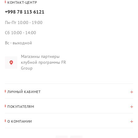
КОНТАКТ-ЦЕНТР
+998 78 113 6121
Пн-Пт 10:00 - 19:00
Сб 10:00 - 14:00
Вс - выходной
Магазины партнеры
клубной программы FR
Group
ЛИЧНЫЙ КАБИНЕТ
История покупок
ПОКУПАТЕЛЯМ
Мои данные
Оплата и доставка
Адрес для доставки
О КОМПАНИИ
Возврат
О нас
Избранное
Вопросы и ответы