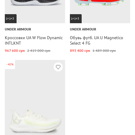
1+1=3
1+1=3
UNDER ARMOUR
UNDER ARMOUR
Кроссовки UA W Flow Dynamic
Обувь футб. UA U Magnetico
INTLKNT
Select 4 FG
967 600 сум
2 419 000 сум
893 400 сум
1 489 000 сум
-40%