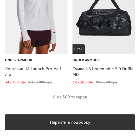
1+1=3
UNDER ARMOUR
UNDER ARMOUR
Лонгслив UA Launch Pro Half
Сумка UA Undeniable 5.0 Duffle
Zip
MD
347 700 сум
1 159 000 сум
643 300 сум
919 000 сум
6 из 360 товаров
Перейти в подборку