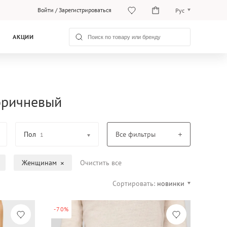
Войти
/
Зарегистрироваться
Рус
O‘zb
АКЦИИ
Рус
оричневый
Пол
Все фильтры
1
Женщинам
Очистить все
Сортировать:
новинки
-70%