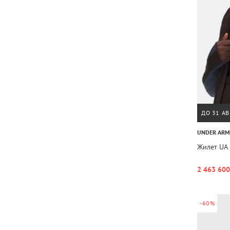
ДО 31 АВ
UNDER AR
Жилет UA 
2 463 600
-60%