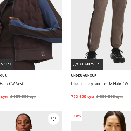
ГУСТА!
ДО 31 АВГУСТА!
MOUR
UNDER ARMOUR
Halo CW Vest
Штаны спортивные UA Halo CW 
 сум
6 159 000 сум
723 600 сум
1 809 000 сум
-60%