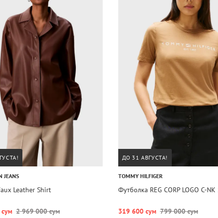
ГУСТА!
ДО 31 АВГУСТА!
N JEANS
TOMMY HILFIGER
aux Leather Shirt
Футболка REG CORP LOGO C-NK 
 сум
2 969 000 сум
319 600 сум
799 000 сум