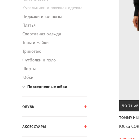
Купальники и пляжная одежда
Пиджаки и костюмы
Платья
Спортивная одежда
Топы и майки
Трикотаж
Футболки и поло
Шорты
Юбки
Повседневные юбки
ДО 31 АВ
ОБУВЬ
TOMMY HIL
Юбка COR
АКСЕССУАРЫ