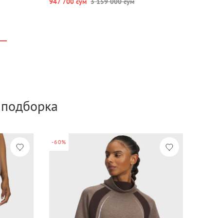
947 700 сум
3 159 000 сум
а подборка
-60%