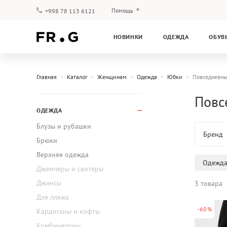
Помощь
+998 78 113 6121
Оплата и доставка
НОВИНКИ
ОДЕЖДА
ОБУВ
Вопросы и ответы
Клубная программа
Гарантия
Главная
Каталог
Женщинам
Одежда
Юбки
Повседневн
Повс
ОДЕЖДА
Блузы и рубашки
Бренд
Брюки
Верхняя одежда
Одежд
Джемперы и свитеры
Джинсы
3 товара
Для пляжа
-60%
Кардиганы и кофты
Комбинезоны