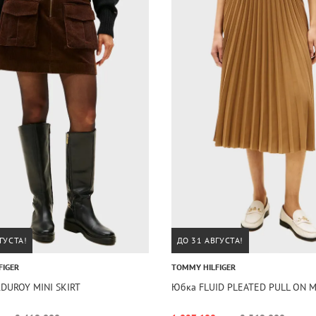
ГУСТА!
ДО 31 АВГУСТА!
FIGER
TOMMY HILFIGER
DUROY MINI SKIRT
Юбка FLUID PLEATED PULL ON M