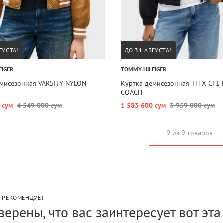
ГУСТА!
ДО 31 АВГУСТА!
FIGER
TOMMY HILFIGER
емисезонная VARSITY NYLON
Куртка демисезонная TH X CF1
COACH
 сум
4 549 000 сум
1 583 600 сум
3 959 000 сум
9 из 9 товаров
P РЕКОМЕНДУЕТ
верены, что вас заинтересует вот эт