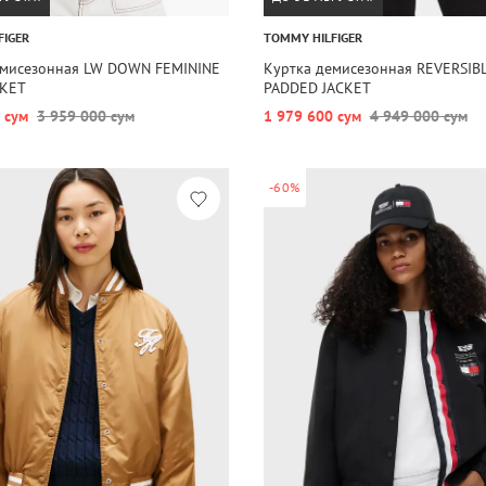
FIGER
TOMMY HILFIGER
емисезонная LW DOWN FEMININE
Куртка демисезонная REVERSIB
CKET
PADDED JACKET
 сум
3 959 000 сум
1 979 600 сум
4 949 000 сум
-60%