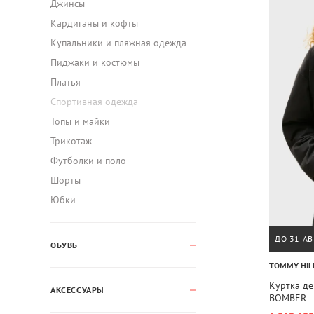
Джинсы
Кардиганы и кофты
Купальники и пляжная одежда
Пиджаки и костюмы
Платья
Спортивная одежда
Топы и майки
Трикотаж
Футболки и поло
Шорты
Юбки
ДО 31 АВ
ОБУВЬ
TOMMY HIL
Куртка д
АКСЕССУАРЫ
BOMBER