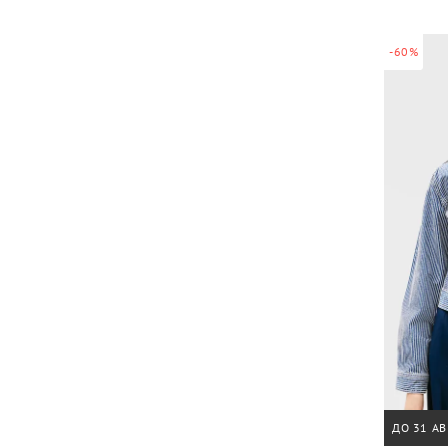
-60%
ДО 31 АВ