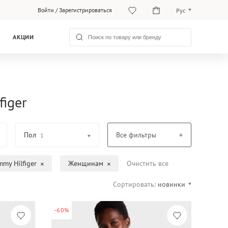
Войти
/
Зарегистрироваться
Рус
O‘zb
АКЦИИ
Рус
iger
Пол
Все фильтры
1
mmy Hilfiger
Женщинам
Очистить все
Сортировать:
новинки
-60%