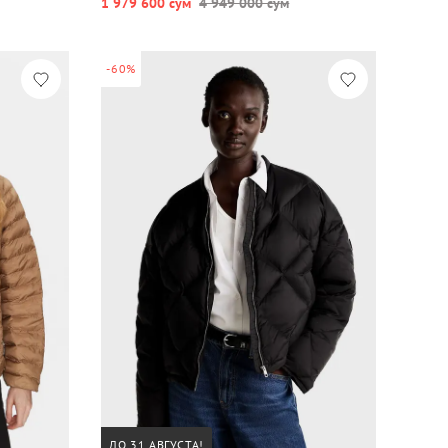
1 979 600 сум
4 949 000 сум
-60%
ДО 31 АВГУСТА!