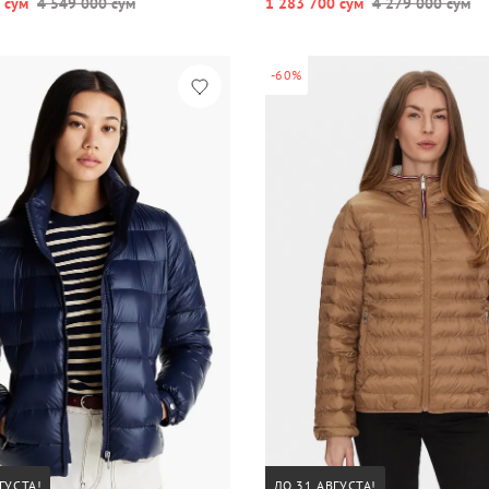
 сум
4 549 000 сум
1 283 700 сум
4 279 000 сум
-60%
ГУСТА!
ДО 31 АВГУСТА!