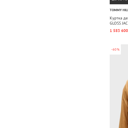
TOMMY HIL
Куртка д
GLOSS JA
1 583 600
-60%