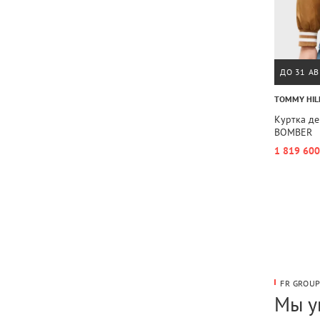
ДО 31 АВ
TOMMY HIL
Куртка д
BOMBER
1 819 600
FR GROU
Мы у