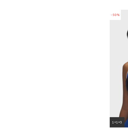
-50%
1+1=3