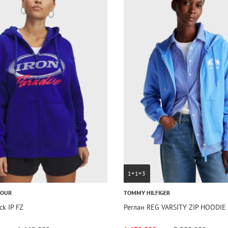
1+1=3
MOUR
TOMMY HILFIGER
ck IP FZ
Реглан REG VARSITY ZIP HOODIE