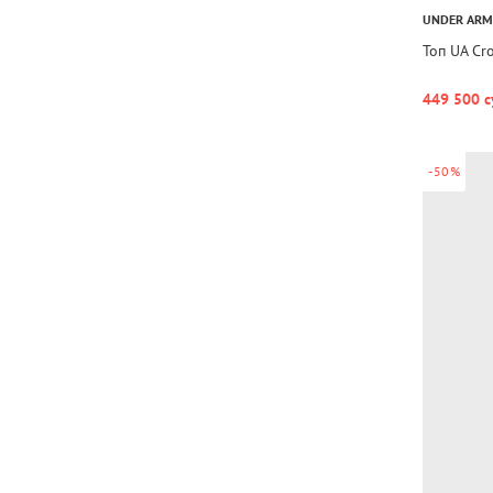
UNDER AR
Топ UA Cr
449 500 с
-50%