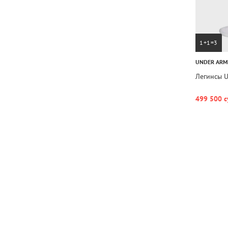
1+1=3
UNDER AR
Легинсы U
499 500 с