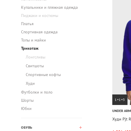
Купальники и пляжная одежда
Пиджаки и костюмы
Платья
Спортивная одежда
Топы и майки
Трикотаж
Лонгсливы
Свитшоты
Спортивные кофты
Худи
Футболки и поло
1+1=3
Шорты
Юбки
UNDER AR
Худи Pjt R
ОБУВЬ