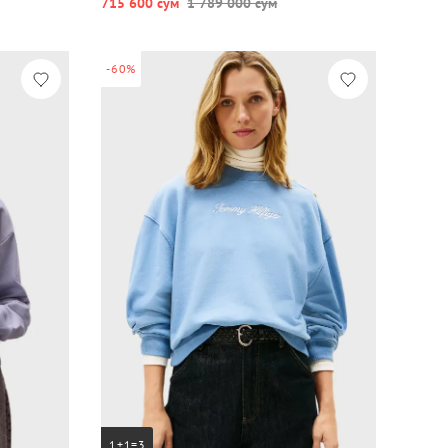
715 600 сум
1 789 000 сум
-60%
1+1=3