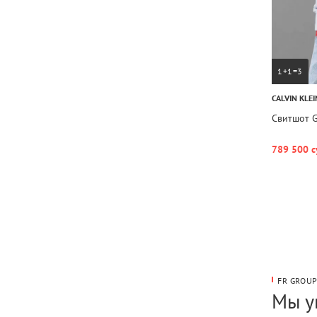
1+1=3
CALVIN KLEI
Свитшот 
789 500 с
FR GROU
Мы у