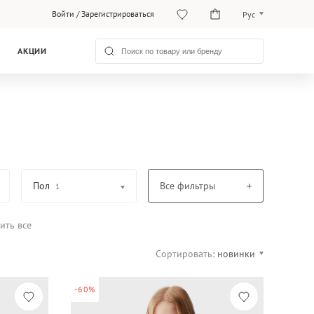
Войти
/
Зарегистрироваться
Рус
O‘zb
АКЦИИ
Рус
Пол
Все фильтры
1
ить все
Сортировать:
новинки
-60%