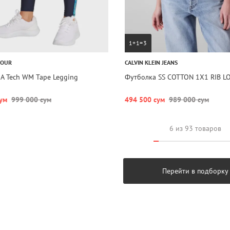
1+1=3
MOUR
CALVIN KLEIN JEANS
A Tech WM Tape Legging
Футболка SS COTTON 1X1 RIB L
ум
999 000 сум
494 500 сум
989 000 сум
6 из 93 товаров
Перейти в подборку