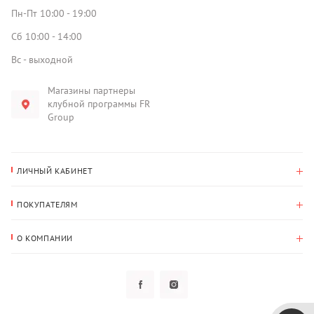
Пн-Пт 10:00 - 19:00
Сб 10:00 - 14:00
Вс - выходной
Магазины партнеры
клубной программы FR
Group
ЛИЧНЫЙ КАБИНЕТ
История покупок
ПОКУПАТЕЛЯМ
Мои данные
Оплата и доставка
Адрес для доставки
О КОМПАНИИ
Возврат
О нас
Избранное
Вопросы и ответы
Политика конфиденциальности
Клубная программа
Клубная программа
Новости
Рассылки