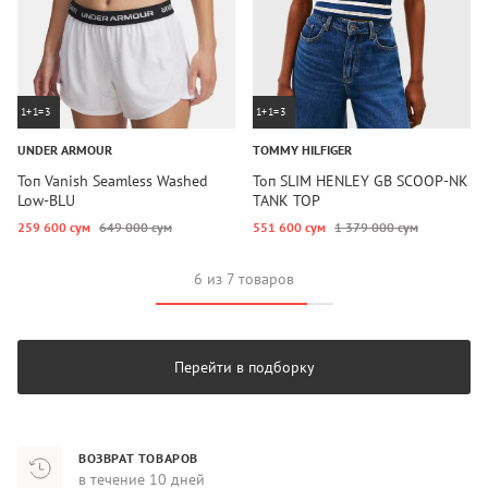
1+1=3
1+1=3
UNDER ARMOUR
TOMMY HILFIGER
Топ Vanish Seamless Washed
Топ SLIM HENLEY GB SCOOP-NK
Low-BLU
TANK TOP
259 600 сум
649 000 сум
551 600 сум
1 379 000 сум
6 из 7 товаров
Перейти в подборку
ВОЗВРАТ ТОВАРОВ
в течение 10 дней