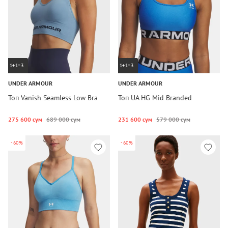
1+1=3
1+1=3
UNDER ARMOUR
UNDER ARMOUR
Топ Vanish Seamless Low Bra
Топ UA HG Mid Branded
275 600 сум
689 000 сум
231 600 сум
579 000 сум
-60%
-60%