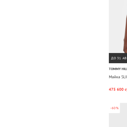
ДО 31 АВ
TOMMY HIL
Майка SLI
475 600 с
-60%