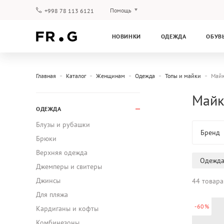
Помощь
+998 78 113 6121
Оплата и доставка
НОВИНКИ
ОДЕЖДА
ОБУВ
Вопросы и ответы
Клубная программа
Гарантия
Главная
Каталог
Женщинам
Одежда
Топы и майки
Май
Майк
ОДЕЖДА
Блузы и рубашки
Бренд
Брюки
Верхняя одежда
Одежд
Джемперы и свитеры
Джинсы
44 товара
Для пляжа
-60%
Кардиганы и кофты
Комбинезоны