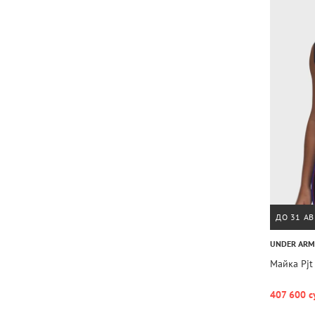
ДО 31 АВ
UNDER AR
Майка Pjt 
407 600 с