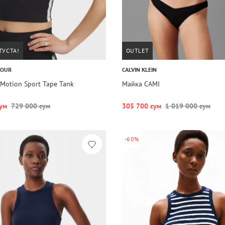
ГУСТА!
OUTLET
MOUR
CALVIN KLEIN
Motion Sport Tape Tank
Майка CAMI
ум
729 000 сум
305 700 сум
1 019 000 сум
-60%