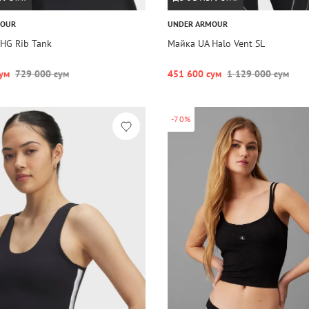
MOUR
UNDER ARMOUR
HG Rib Tank
Майка UA Halo Vent SL
ум
729 000 сум
451 600 сум
1 129 000 сум
-70%