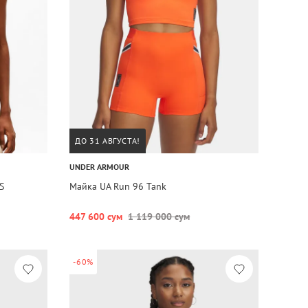
ДО 31 АВГУСТА!
UNDER ARMOUR
S
Майка UA Run 96 Tank
447 600 сум
1 119 000 сум
-60%