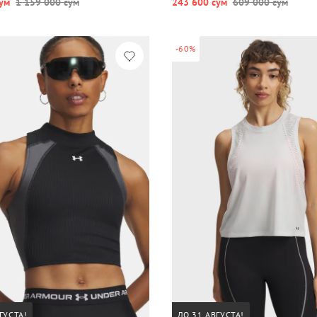
ум
1 159 000 сум
243 600 сум
609 000 сум
-60%
ГУСТА!
ДО 31 АВГУСТА!