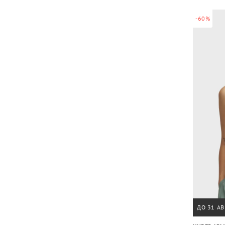
-60%
ДО 31 АВ