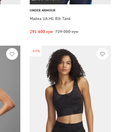
UNDER ARMOUR
Майка UA HG Rib Tank
291 600 сум
729 000 сум
-60%