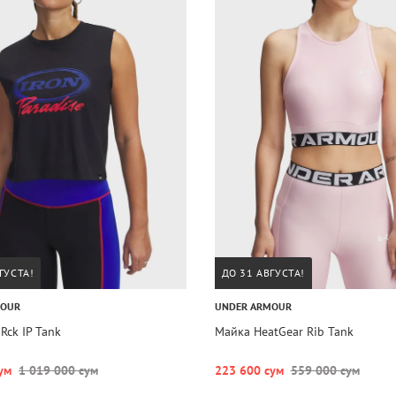
ГУСТА!
ДО 31 АВГУСТА!
MOUR
UNDER ARMOUR
Rck IP Tank
Майка HeatGear Rib Tank
ум
1 019 000 сум
223 600 сум
559 000 сум