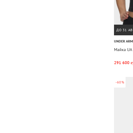
ДО 31 АВ
UNDER AR
Майка UA 
291 600 с
-60%