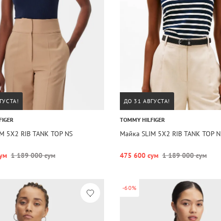
ГУСТА!
ДО 31 АВГУСТА!
FIGER
TOMMY HILFIGER
M 5X2 RIB TANK TOP NS
Майка SLIM 5X2 RIB TANK TOP N
ум
1 189 000 сум
475 600 сум
1 189 000 сум
-60%