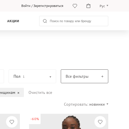
Войти
/
Зарегистрироваться
Рус
O‘zb
АКЦИИ
Рус
Пол
Все фильтры
1
енщинам
Очистить все
Сортировать:
новинки
-60%