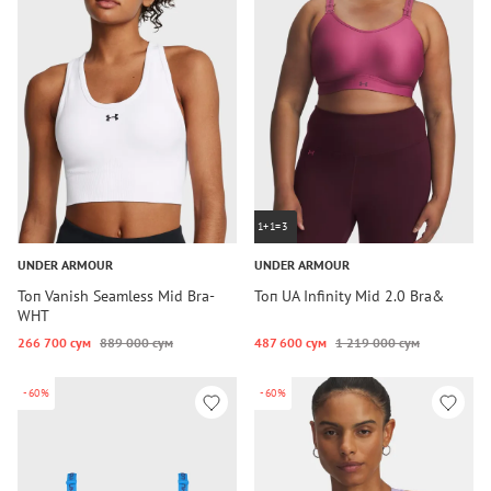
1+1=3
UNDER ARMOUR
UNDER ARMOUR
Топ Vanish Seamless Mid Bra-
Топ UA Infinity Mid 2.0 Bra&
WHT
266 700 сум
889 000 сум
487 600 сум
1 219 000 сум
-60%
-60%