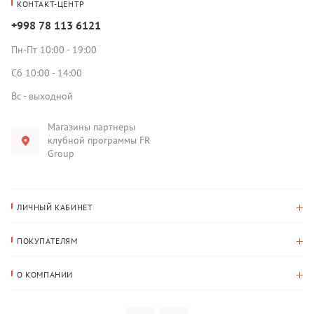
КОНТАКТ-ЦЕНТР
+998 78 113 6121
Пн-Пт 10:00 - 19:00
Сб 10:00 - 14:00
Вс - выходной
Магазины партнеры
клубной программы FR
Group
ЛИЧНЫЙ КАБИНЕТ
История покупок
ПОКУПАТЕЛЯМ
Мои данные
Оплата и доставка
Адрес для доставки
О КОМПАНИИ
Возврат
О нас
Избранное
Вопросы и ответы