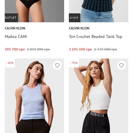
OUTLET
1+1=3
CALVIN KLEIN
CALVIN KLEIN
Майка CAMI
Топ Crochet Beaded Tank Top
305 700 сум
1 019 000 сум
2 691 600 сум
6 729 000 сум
-60%
-70%