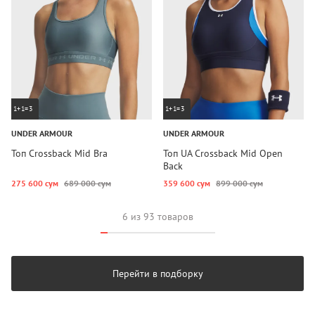
1+1=3
1+1=3
UNDER ARMOUR
UNDER ARMOUR
Топ Crossback Mid Bra
Топ UA Crossback Mid Open
Back
275 600 сум
689 000 сум
359 600 сум
899 000 сум
6 из 93 товаров
Перейти в подборку