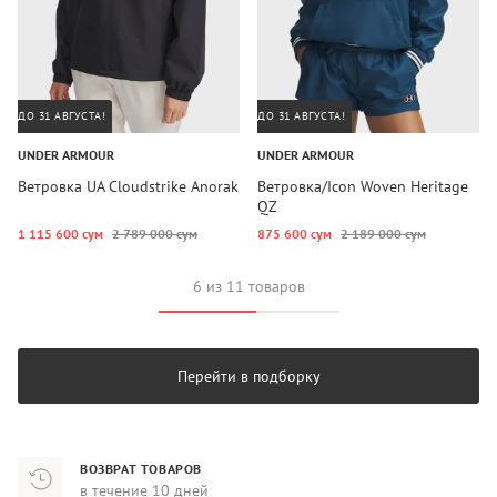
ДО 31 АВГУСТА!
ДО 31 АВГУСТА!
UNDER ARMOUR
UNDER ARMOUR
Ветровка UA Cloudstrike Anorak
Ветровка/Icon Woven Heritage
QZ
1 115 600 сум
2 789 000 сум
875 600 сум
2 189 000 сум
6 из 11 товаров
Перейти в подборку
ВОЗВРАТ ТОВАРОВ
в течение 10 дней