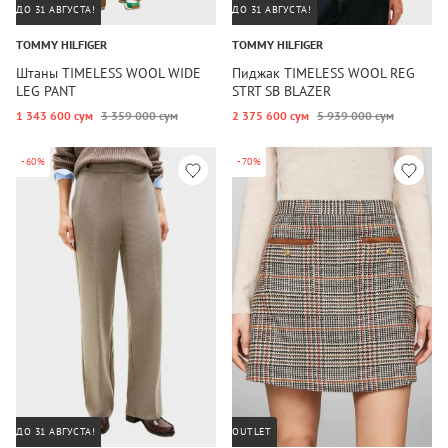
ДО 31 АВГУСТА!
ДО 31 АВГУСТА!
TOMMY HILFIGER
TOMMY HILFIGER
Штаны TIMELESS WOOL WIDE
Пиджак TIMELESS WOOL REG
LEG PANT
STRT SB BLAZER
1 343 600 сум
3 359 000 сум
2 375 600 сум
5 939 000 сум
-60%
-70%
ДО 31 АВГУСТА!
OUTLET