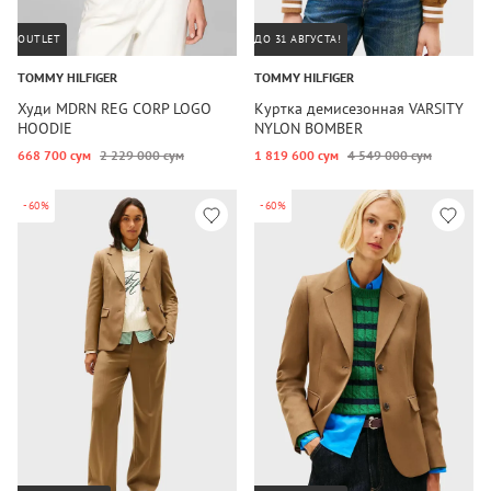
OUTLET
ДО 31 АВГУСТА!
TOMMY HILFIGER
TOMMY HILFIGER
Худи MDRN REG CORP LOGO
Куртка демисезонная VARSITY
HOODIE
NYLON BOMBER
668 700 сум
2 229 000 сум
1 819 600 сум
4 549 000 сум
-60%
-60%