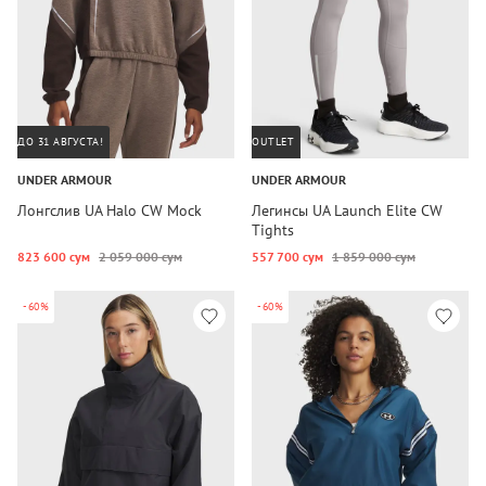
ДО 31 АВГУСТА!
OUTLET
UNDER ARMOUR
UNDER ARMOUR
Лонгслив UA Halo CW Mock
Легинсы UA Launch Elite CW
Tights
823 600 сум
2 059 000 сум
557 700 сум
1 859 000 сум
-60%
-60%