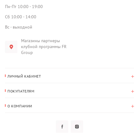
Пн-Пт 10:00 - 19:00
Сб 10:00 - 14:00
Вс - выходной
Магазины партнеры
клубной программы FR
Group
ЛИЧНЫЙ КАБИНЕТ
История покупок
ПОКУПАТЕЛЯМ
Мои данные
Оплата и доставка
Адрес для доставки
О КОМПАНИИ
Возврат
О нас
Избранное
Вопросы и ответы
Политика конфиденциальности
Клубная программа
Клубная программа
Новости
Рассылки