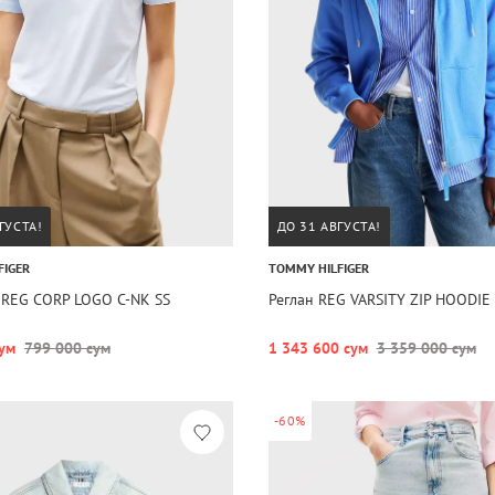
ГУСТА!
ДО 31 АВГУСТА!
FIGER
TOMMY HILFIGER
 REG CORP LOGO C-NK SS
Реглан REG VARSITY ZIP HOODIE
ум
799 000 сум
1 343 600 сум
3 359 000 сум
-60%