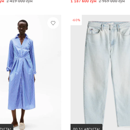
ум
2 419 000 сум
1 187 600 сум
2 969 000 сум
-60%
ГУСТА!
ДО 31 АВГУСТА!