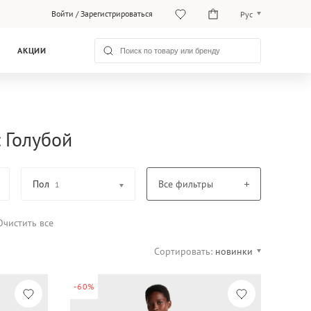
Войти
/
Зарегистрироваться
Рус
O‘zb
АКЦИИ
Рус
 Голубой
Пол
Все фильтры
1
Очистить все
Сортировать:
новинки
-60%