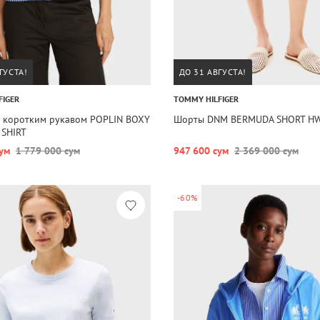
ГУСТА!
ДО 31 АВГУСТА!
FIGER
TOMMY HILFIGER
с коротким рукавом POPLIN BOXY
Шорты DNM BERMUDA SHORT H
 SHIRT
ум
1 779 000 сум
947 600 сум
2 369 000 сум
-60%