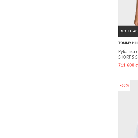
ДО 31 АВ
TOMMY HIL
Рубашка 
SHORT S S
711 600 с
-60%