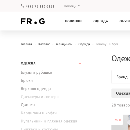
Помощь
+998 78 113 6121
Оплата и доставка
НОВИНКИ
ОДЕЖДА
ОБУВ
Вопросы и ответы
Клубная программа
Гарантия
Главная
Каталог
Женщинам
Одежда
Tommy Hilfiger
Одеж
ОДЕЖДА
Блузы и рубашки
Бренд
Брюки
Верхняя одежда
Одежд
Джемперы и свитеры
Джинсы
28 товаро
Кардиганы и кофты
-70%
Купальники и пляжная одежда
Пиджаки и костюмы