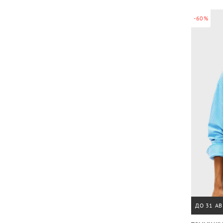
-60%
ДО 31 АВ