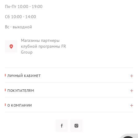
Пн-Пт 10:00 - 19:00
Сб 10:00 - 14:00
Вс - выходной
Магазины партнеры
клубной программы FR
Group
ЛИЧНЫЙ КАБИНЕТ
История покупок
ПОКУПАТЕЛЯМ
Мои данные
Оплата и доставка
Адрес для доставки
О КОМПАНИИ
Возврат
О нас
Избранное
Вопросы и ответы
Политика конфиденциальности
Клубная программа
Клубная программа
Новости
Рассылки