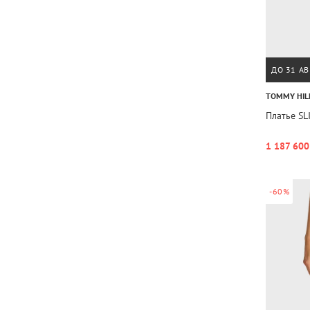
ДО 31 АВ
TOMMY HIL
Платье SL
1 187 600
-60%