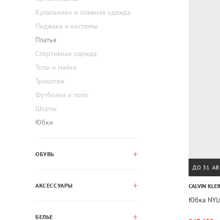
Купальники и пляжная одежда
Пиджаки и костюмы
Платья
Спортивная одежда
Топы и майки
Трикотаж
Футболки и поло
Шорты
Юбки
ОБУВЬ
ДО 31 АВ
АКСЕССУАРЫ
CALVIN KLEI
Юбка NYL
БЕЛЬЕ