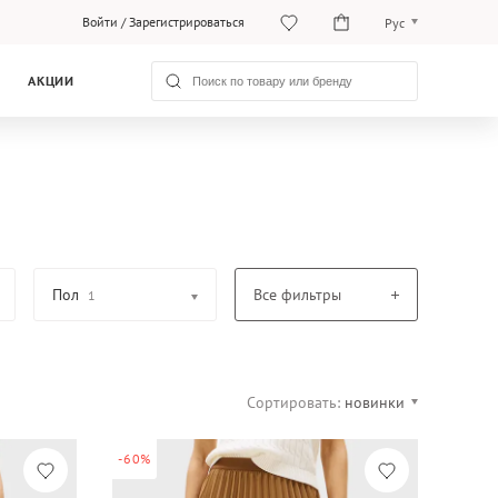
Войти
/
Зарегистрироваться
Рус
O‘zb
АКЦИИ
Рус
Пол
Все фильтры
1
Сортировать:
новинки
-60%