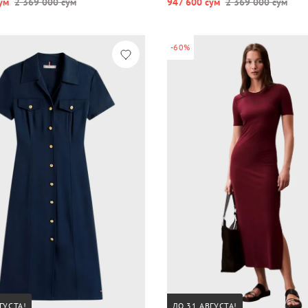
ум
2 369 000 сум
947 600 сум
2 369 000 сум
-60%
ГУСТА!
ДО 31 АВГУСТА!