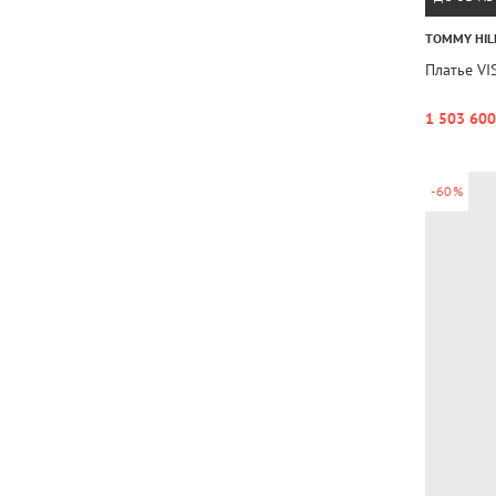
TOMMY HIL
Платье VI
1 503 600
-60%