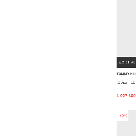
ДО 31 АВ
TOMMY HIL
Юбка FLUI
1 027 600
-60%