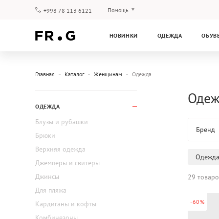
Помощь
+998 78 113 6121
Оплата и доставка
НОВИНКИ
ОДЕЖДА
ОБУВ
Вопросы и ответы
Клубная программа
Гарантия
Главная
Каталог
Женщинам
Одежда
Одеж
ОДЕЖДА
Блузы и рубашки
Бренд
Брюки
Верхняя одежда
Одежд
Джемперы и свитеры
Джинсы
29 товаро
Для пляжа
-60%
Кардиганы и кофты
Комбинезоны