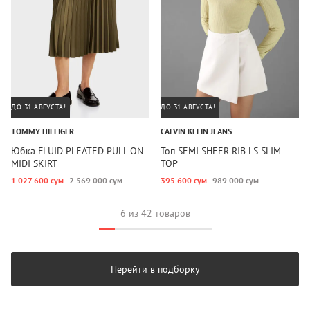
ДО 31 АВГУСТА!
ДО 31 АВГУСТА!
TOMMY HILFIGER
CALVIN KLEIN JEANS
Юбка FLUID PLEATED PULL ON
Топ SEMI SHEER RIB LS SLIM
MIDI SKIRT
TOP
1 027 600 сум
2 569 000 сум
395 600 сум
989 000 сум
6 из 42 товаров
Перейти в подборку