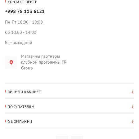
КОНТАКТ-ЦЕНТР
+998 78 113 6121
Пн-Пт 10:00 - 19:00
Сб 10:00 - 14:00
Вс - выходной
Магазины партнеры
клубной программы FR
Group
ЛИЧНЫЙ КАБИНЕТ
История покупок
ПОКУПАТЕЛЯМ
Мои данные
Оплата и доставка
Адрес для доставки
О КОМПАНИИ
Возврат
О нас
Избранное
Вопросы и ответы