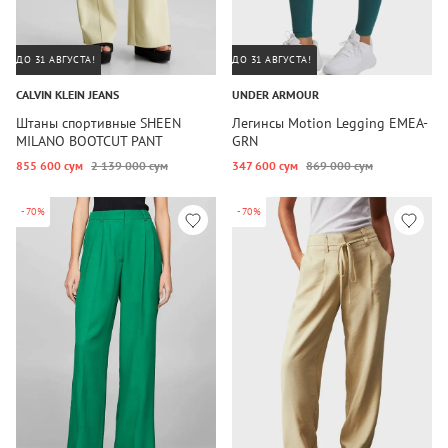
ДО 31 АВГУСТА!
ДО 31 АВГУСТА!
CALVIN KLEIN JEANS
UNDER ARMOUR
Штаны спортивные SHEEN
Легинсы Motion Legging EMEA-
MILANO BOOTCUT PANT
GRN
855 600 сум
2 139 000 сум
347 600 сум
869 000 сум
-70%
-70%