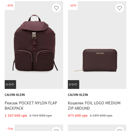
-60%
-60%
1+1=3
1+1=3
CALVIN KLEIN
CALVIN KLEIN
Рюкзак POCKET NYLON FLAP
Кошелек FOIL LOGO MEDIUM
BACKPACK
ZIP AROUND
1 107 600 сум
2 769 000 сум
475 600 сум
1 189 000 сум
-70%