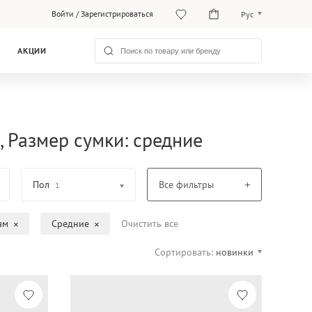
Войти
/
Зарегистрироваться
Рус
O‘zb
АКЦИИ
Рус
, Размер сумки: средние
Пол
Все фильтры
1
ам
Средние
Очистить все
Сортировать:
новинки