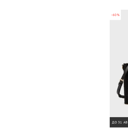
-60%
ДО 31 АВ