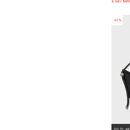
1 107 600
-60%
ДО 31 АВ