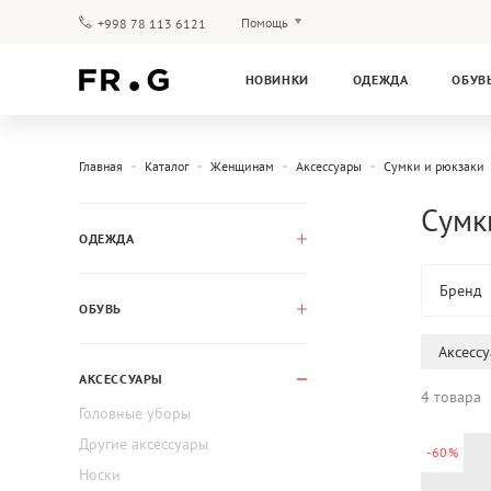
Помощь
+998 78 113 6121
Оплата и доставка
НОВИНКИ
ОДЕЖДА
ОБУВ
Вопросы и ответы
Клубная программа
Гарантия
Главная
Каталог
Женщинам
Аксессуары
Сумки и рюкзаки
Сумк
ОДЕЖДА
Бренд
ОБУВЬ
Аксесс
АКСЕССУАРЫ
4 товара
Головные уборы
Другие аксессуары
-60%
Носки