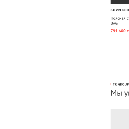
CALVIN KLEI
Поясная 
BAG
791 600 с
FR GROU
Мы у