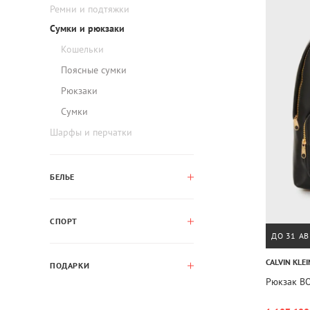
Ремни и подтяжки
Сумки и рюкзаки
Кошельки
Поясные сумки
Рюкзаки
Сумки
Шарфы и перчатки
БЕЛЬЕ
СПОРТ
ДО 31 АВ
CALVIN KLEI
ПОДАРКИ
Рюкзак B