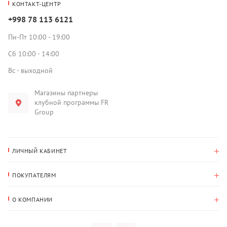
КОНТАКТ-ЦЕНТР
+998 78 113 6121
Пн-Пт 10:00 - 19:00
Сб 10:00 - 14:00
Вс - выходной
Магазины партнеры
клубной программы FR
Group
ЛИЧНЫЙ КАБИНЕТ
История покупок
ПОКУПАТЕЛЯМ
Мои данные
Оплата и доставка
Адрес для доставки
О КОМПАНИИ
Возврат
О нас
Избранное
Вопросы и ответы