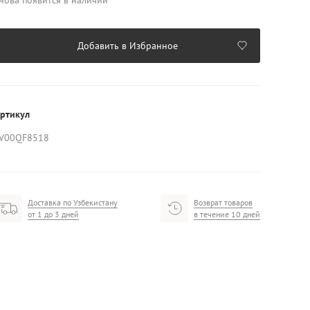
нова появится в наличии
Добавить в Избранное
ртикул
V00QF8518
Доставка по Узбекистану
Возврат товаров
от 1 до 3 дней
в течение 10 дней