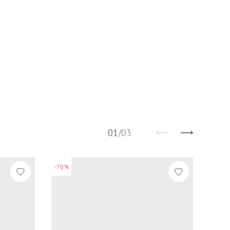
01
/
03
-70%
-60%