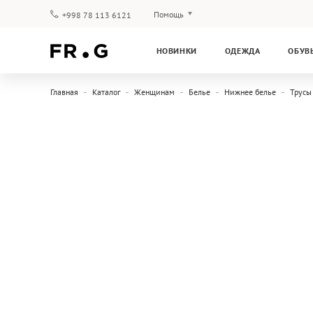
Помощь
+998 78 113 6121
Оплата и доставка
НОВИНКИ
ОДЕЖДА
ОБУВ
Вопросы и ответы
Клубная программа
Главная
Каталог
Женщинам
Белье
Нижнее белье
Трусы
Гарантия