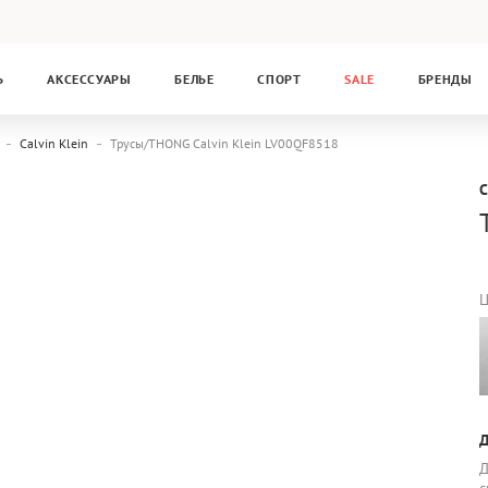
Ь
АКСЕССУАРЫ
БЕЛЬЕ
СПОРТ
SALE
БРЕНДЫ
Calvin Klein
Трусы/THONG Calvin Klein LV00QF8518
C
Ц
Д
Д