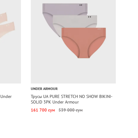
1+1=
UNDER ARMOUR
CALVIN
 Under
Трусы UA PURE STRETCH NO SHOW BIKINI-
Трусы 
SOLID 3PK Under Armour
161 700 сум
539 000 сум
235 6