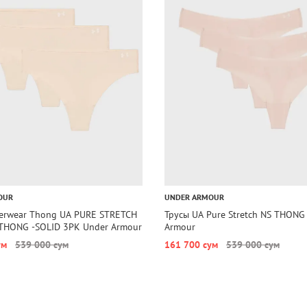
OUR
UNDER ARMOUR
erwear Thong UA PURE STRETCH
Трусы UA Pure Stretch NS THONG
HONG -SOLID 3PK Under Armour
Armour
ум
539 000 сум
161 700 сум
539 000 сум