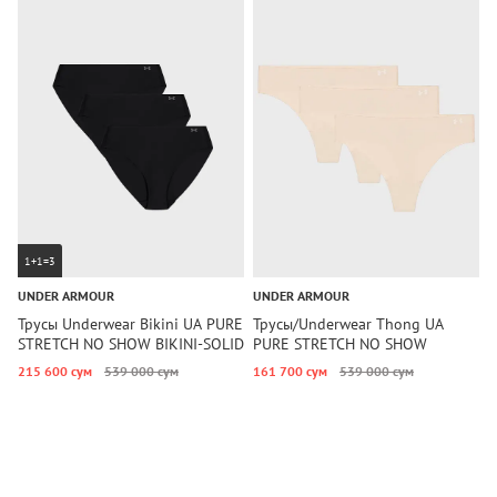
1+1=3
UNDER ARMOUR
UNDER ARMOUR
U
Трусы Underwear Bikini UA PURE
Трусы/Underwear Thong UA
Т
STRETCH NO SHOW BIKINI-SOLID
PURE STRETCH NO SHOW
T
3PK Under Armour
THONG -SOLID 3PK Under
215 600 сум
539 000 сум
161 700 сум
539 000 сум
1
Armour