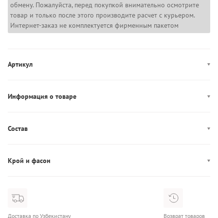
обмену. Пожалуйста, перед покупкой внимательно осмотрите
товар и только после этого производите расчет с курьером.
Интернет-заказ не комплектуется фирменным пакетом
Артикул
LV00QF8671
Информация о товаре
Цвет: Белый
Декор: брендированная резинка
Состав
Производство: Шри-Ланка
Состав: 53% Хлопок/35% Модал/12% Эластан
Крой и фасон
Фасон: бикини
Доставка по Узбекистану
Возврат товаров