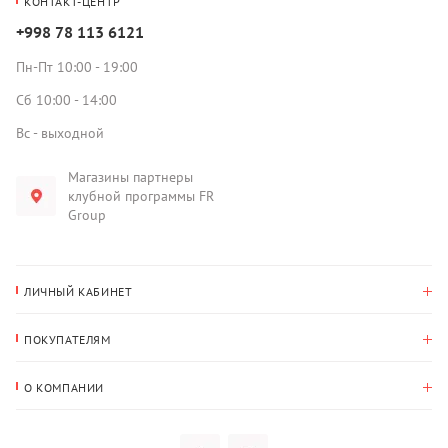
КОНТАКТ-ЦЕНТР
+998 78 113 6121
Пн-Пт 10:00 - 19:00
Сб 10:00 - 14:00
Вс - выходной
Магазины партнеры
клубной программы FR
Group
ЛИЧНЫЙ КАБИНЕТ
История покупок
ПОКУПАТЕЛЯМ
Мои данные
Оплата и доставка
Адрес для доставки
О КОМПАНИИ
Возврат
О нас
Избранное
Вопросы и ответы