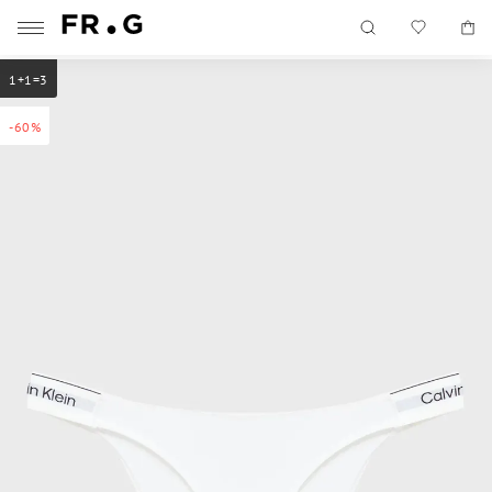
1+1=3
-60%