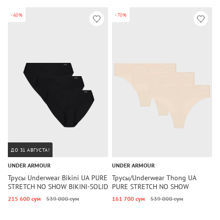
-60%
-70%
ДО 31 АВГУСТА!
UNDER ARMOUR
UNDER ARMOUR
U
Трусы Underwear Bikini UA PURE
Трусы/Underwear Thong UA
Т
STRETCH NO SHOW BIKINI-SOLID
PURE STRETCH NO SHOW
S
3PK Under Armour
THONG -SOLID 3PK Under
A
215 600 сум
539 000 сум
161 700 сум
539 000 сум
1
Armour