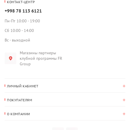
КОНТАКТ-ЦЕНТР
+998 78 113 6121
Пн-Пт 10:00 - 19:00
Сб 10:00 - 14:00
Вс - выходной
Магазины партнеры
клубной программы FR
Group
ЛИЧНЫЙ КАБИНЕТ
История покупок
ПОКУПАТЕЛЯМ
Мои данные
Оплата и доставка
Адрес для доставки
О КОМПАНИИ
Возврат
О нас
Избранное
Вопросы и ответы