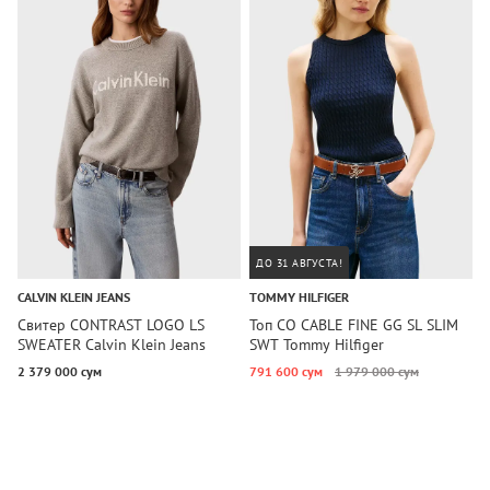
ДО 31 АВГУСТА!
CALVIN KLEIN JEANS
TOMMY HILFIGER
T
Свитер CONTRAST LOGO LS
Топ CO CABLE FINE GG SL SLIM
С
SWEATER Calvin Klein Jeans
SWT Tommy Hilfiger
N
2 379 000 сум
791 600 сум
1 979 000 сум
3