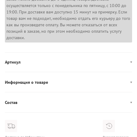
осуществляется только с понедельника по пятницу, с 10:00 до
19:00. При доставке вам доступно 15 минут на примерку. Если
товар вам не подходит, необходимо отдать его курьеру до того
как вы произведете оплату. Вы можете отказаться от всех
позиций в заказе, но при этом необходимо оплатить услугу
доставки.
Артикул
WW0WW45706
Информация о товаре
Производство: Вьетнам
Состав
Состав: 100% Хлопок