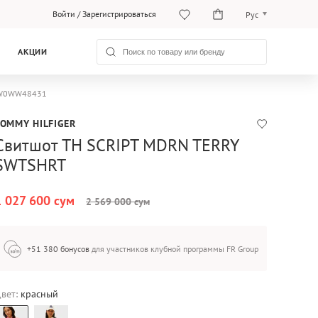
Войти
/
Зарегистрироваться
Рус
O‘zb
АКЦИИ
Рус
 WW0WW48431
TOMMY HILFIGER
Свитшот TH SCRIPT MDRN TERRY
SWTSHRT
1 027 600 сум
2 569 000 сум
+51 380 бонусов
для участников клубной программы FR Group
вет:
красный