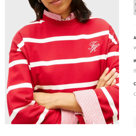
А
И
П
С
С