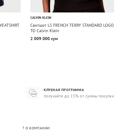
1+1=
CALVIN KLEIN
CALVIN
WEATSHIRT
Свитшот LS FRENCH TERRY STANDARD LOGO
Свитш
TO Calvin Klein
SWEATS
2 009 000 сум
791 6
КЛУБНАЯ ПРОГРАММА
получайте до 15% от суммы покупки
О КОМПАНИИ