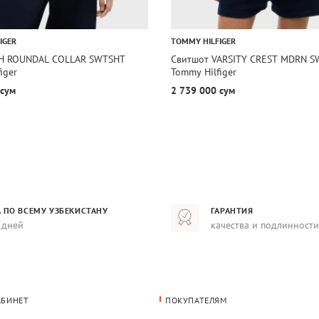
IGER
TOMMY HILFIGER
TH ROUNDAL COLLAR SWTSHT
Свитшот VARSITY CREST MDRN S
iger
Tommy Hilfiger
 сум
2 739 000 сум
 ПО ВСЕМУ УЗБЕКИСТАНУ
ГАРАНТИЯ
 дней
качества и подлинности
АБИНЕТ
ПОКУПАТЕЛЯМ