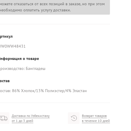
можете отказаться от всех позиций в заказе, но при этом
необходимо оплатить услугу доставки.
ртикул
WW0WW48431
нформация о товаре
роизводство: Бангладеш
остав
остав: 86% Хлопок/13% Полиэстер/4% Эластан
Доставка по Узбекистану
Возврат товаров
от 1 до 3 дней
в течение 10 дней