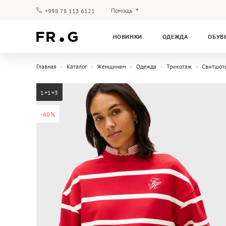
Помощь
+998 78 113 6121
Оплата и доставка
НОВИНКИ
ОДЕЖДА
ОБУВ
Вопросы и ответы
Клубная программа
Главная
Каталог
Женщинам
Одежда
Трикотаж
Свитшот
Гарантия
1+1=3
-60%