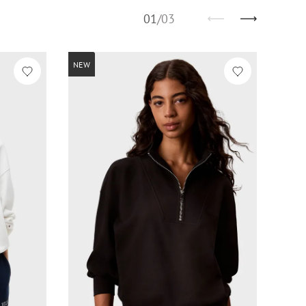
01
/
03
NEW
-60%