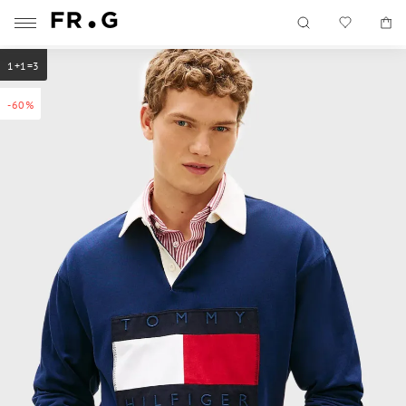
1+1=3
-60%