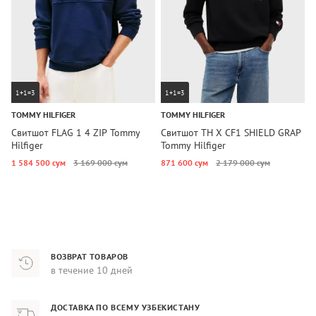
1+1=3
1+1=3
TOMMY HILFIGER
TOMMY HILFIGER
T
Свитшот FLAG 1 4 ZIP Tommy
Свитшот TH X CF1 SHIELD GRAP
С
Hilfiger
Tommy Hilfiger
1
1 584 500 сум
3 169 000 сум
871 600 сум
2 179 000 сум
2
ВОЗВРАТ ТОВАРОВ
в течение 10 дней
ДОСТАВКА ПО ВСЕМУ УЗБЕКИСТАНУ