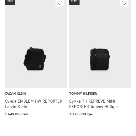
NEW
NEW
CALVIN KLEIN
TOMMY HILFIGER
T
Сумка EMBLEM HW REPORTER
Сумка TH REPREVE MINI
С
Calvin Klein
REPORTER Tommy Hilfiger
R
1 649 000 сум
1 279 000 сум
1