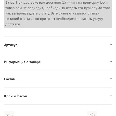
19:00. При доставке вам доступно 15 минут на примерку. Если
товар вам не подходит, необходимо отдать его курьеру до того
как вы произведете оплату. Вы можете отказаться от всех
позиций в заказе, но при этом необходимо оплатить услугу
доставки.
Артикул
AM0AM14297
Информация о товаре
Цвет: коричневый
Застежка: молния
Состав
Отделения/карманы (внутренние): одно отделение
Состав: 100% ПУ
Производство: Китай
Крой и фасон
Дополнительно: Одна несъемная регулируемая ручка высотой 50
см
Узор: паттерн-лого