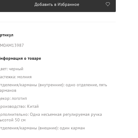
Добавить в Избранное
ртикул
AM0AM13987
нформация о товаре
вет: черный
астежка: молния
тделения/карманы (внутренние): одно отделение, пять
арманов
екор: логотип
роизводство: Китай
ополнительно: Одна несъемная регулируемая ручка
ысотой 50 см
тделения/карманы (внешние): один карман