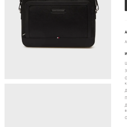
А
И
Ц
З
О
к
Д
П
Д
в
О