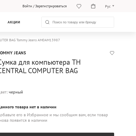
Войти
/
Зарегистрироваться
Рус
O‘zb
АКЦИИ
Рус
PUTER BAG Tommy Jeans AM0AM13987
TOMMY JEANS
Сумка для компьютера TH
CENTRAL COMPUTER BAG
вет:
черный
анного товара нет в наличии
обавьте его в Избранное и мы сообщим вам, если товар
нова появится в наличии