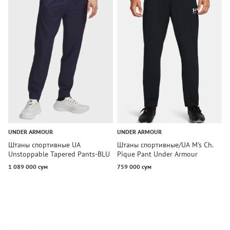
UNDER ARMOUR
UNDER ARMOUR
U
Штаны спортивные UA
Штаны спортивные/UA M's Ch.
Л
Unstoppable Tapered Pants-BLU
Pique Pant Under Armour
T
Under Armour
1 089 000 сум
759 000 сум
6