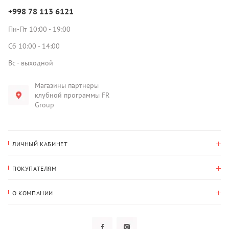
+998 78 113 6121
Пн-Пт 10:00 - 19:00
Сб 10:00 - 14:00
Вс - выходной
Магазины партнеры
клубной программы FR
Group
ЛИЧНЫЙ КАБИНЕТ
История покупок
ПОКУПАТЕЛЯМ
Мои данные
Оплата и доставка
Адрес для доставки
О КОМПАНИИ
Возврат
О нас
Избранное
Вопросы и ответы
Политика конфиденциальности
Клубная программа