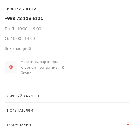
КОНТАКТ-ЦЕНТР
+998 78 113 6121
Пн-Пт 10:00 - 19:00
Сб 10:00 - 14:00
Вс - выходной
Магазины партнеры
клубной программы FR
Group
ЛИЧНЫЙ КАБИНЕТ
История покупок
ПОКУПАТЕЛЯМ
Мои данные
Оплата и доставка
Адрес для доставки
О КОМПАНИИ
Возврат
О нас