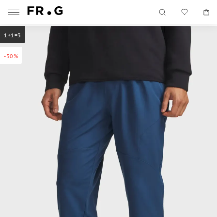
1+1=3
-30%