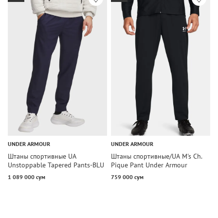
UNDER ARMOUR
UNDER ARMOUR
U
Штаны спортивные UA
Штаны спортивные/UA M's Ch.
Л
Unstoppable Tapered Pants-BLU
Pique Pant Under Armour
T
Under Armour
1 089 000 сум
759 000 сум
6