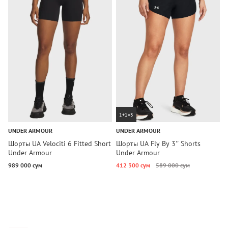
1+1=3
UNDER ARMOUR
UNDER ARMOUR
U
Шорты UA Velociti 6 Fitted Short
Шорты UA Fly By 3'' Shorts
Ш
Under Armour
Under Armour
U
989 000 сум
412 300 сум
589 000 сум
9