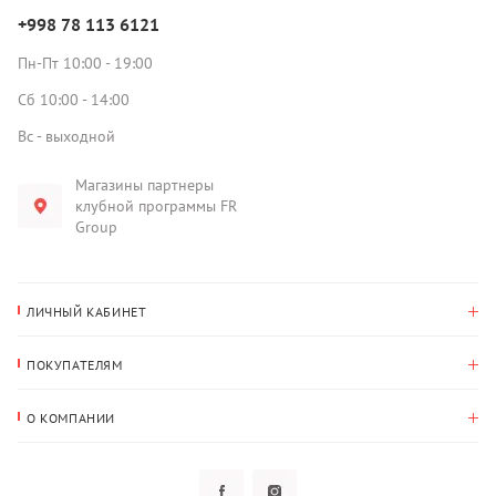
+998 78 113 6121
Пн-Пт 10:00 - 19:00
Сб 10:00 - 14:00
Вс - выходной
Магазины партнеры
клубной программы FR
Group
ЛИЧНЫЙ КАБИНЕТ
История покупок
ПОКУПАТЕЛЯМ
Мои данные
Оплата и доставка
Адрес для доставки
О КОМПАНИИ
Возврат
О нас
Избранное
Вопросы и ответы
Политика конфиденциальности
Клубная программа