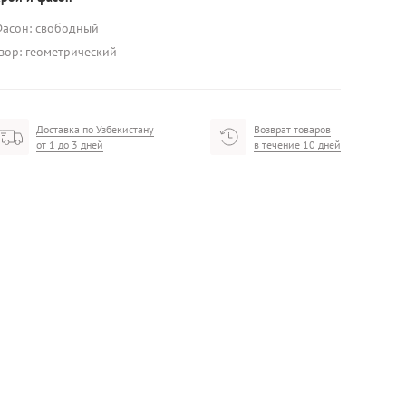
асон: свободный
зор: геометрический
Доставка по Узбекистану
Возврат товаров
от 1 до 3 дней
в течение 10 дней