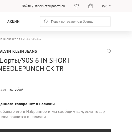
Войти
/
Зарегистрироваться
Рус
O‘zb
АКЦИИ
Рус
n Klein Jeans LV047F494G
ALVIN KLEIN JEANS
Шорты/90S 6 IN SHORT
NEEDLEPUNCH CK TR
вет:
голубой
анного товара нет в наличии
обавьте его в Избранное и мы сообщим вам, если товар
нова появится в наличии