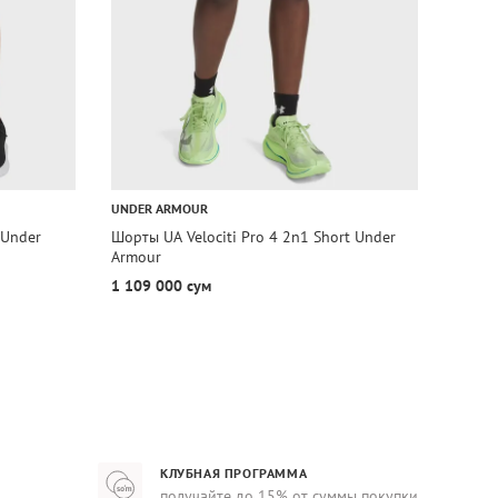
1+1=
UNDER ARMOUR
CALVIN
 Under
Шорты UA Velociti Pro 4 2n1 Short Under
Шорты
Armour
Calvin
1 109 000 сум
1 105
КЛУБНАЯ ПРОГРАММА
получайте до 15% от суммы покупки