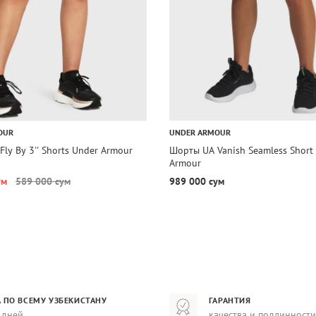
OUR
UNDER ARMOUR
ly By 3'' Shorts Under Armour
Шорты UA Vanish Seamless Short
Armour
ум
589 000 сум
989 000 сум
 ПО ВСЕМУ УЗБЕКИСТАНУ
ГАРАНТИЯ
 дней
качества и подлинности