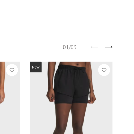
01
/
03
NEW
-30%