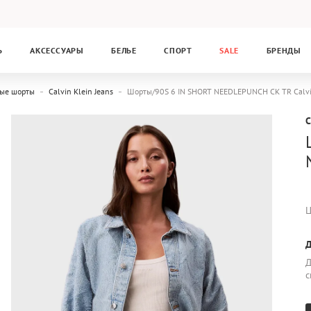
Ь
АКСЕССУАРЫ
БЕЛЬЕ
СПОРТ
SALE
БРЕНДЫ
ные шорты
Calvin Klein Jeans
Шорты/90S 6 IN SHORT NEEDLEPUNCH CK TR Calvi
C
Ц
Д
Д
с