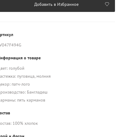
Добавить в Избранное
ртикул
V047F494G
нформация о товаре
вет: голубой
астежка: пуговица, молния
екор: патч-лого
роизводство: Бангладеш
арманы: пять карманов
остав
остав: 100% хлопок
рой и фасон