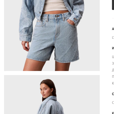
А
L
И
Ц
З
Д
П
К
С
С
К