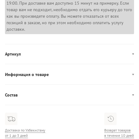
19:00. При доставке вам доступно 15 минут на примерку. Если
товар вам не подходит, необходимо отдать его курьеру до того
как вы произведете оплату. Вы можете отказаться от всех
позиций в заказе, но при этом необходимо оплатить услугу
доставки.
Артикул
1373718-410
Информация о товаре
Производство: Камбоджа
Состав
Состав: 100% Полиэстер
Доставка по Узбекистану
Возврат товаров
от 1 до 3 дней
в течение 10 дней