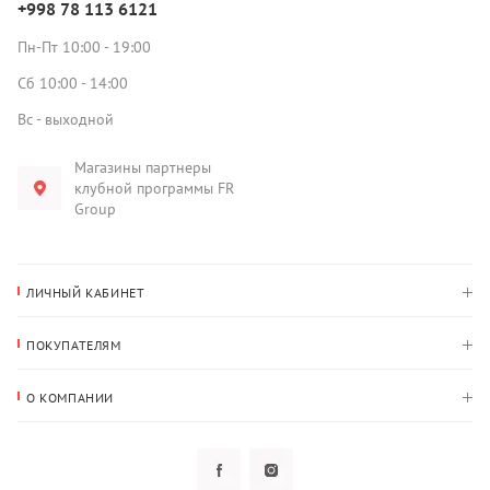
+998 78 113 6121
Пн-Пт 10:00 - 19:00
Сб 10:00 - 14:00
Вс - выходной
Магазины партнеры
клубной программы FR
Group
ЛИЧНЫЙ КАБИНЕТ
История покупок
ПОКУПАТЕЛЯМ
Мои данные
Оплата и доставка
Адрес для доставки
О КОМПАНИИ
Возврат
О нас
Избранное
Вопросы и ответы
Политика конфиденциальности
Клубная программа
Клубная программа