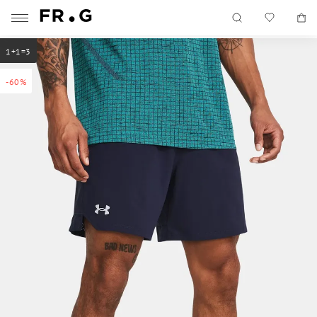
1+1=3
-60%