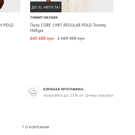
ДО 31 АВГУСТА!
ДО 31
TOMMY HILFIGER
TOMMY 
CH POLO
Поло CORE 1985 REGULAR POLO Tommy
Поло 
Hilfiger
Tommy 
643 600 сум
1 609 000 сум
871 6
КЛУБНАЯ ПРОГРАММА
получайте до 15% от суммы покупки
О КОМПАНИИ