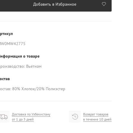
Добавить в Избранное
ртикул
MW0MW42775
нформация о товаре
роизводство: Вьетнам
остав
остав: 80% Хлопок/20% Полиэстер
Доставка по Узбекистану
Возврат товаров
от 1 до 3 дней
в течение 10 дней