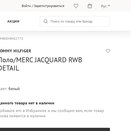
Войти
/
Зарегистрироваться
Рус
O‘zb
АКЦИИ
Рус
er MW0MW42775
TOMMY HILFIGER
Поло/MERC JACQUARD RWB
DETAIL
вет:
белый
анного товара нет в наличии
обавьте его в Избранное и мы сообщим вам, если товар
нова появится в наличии