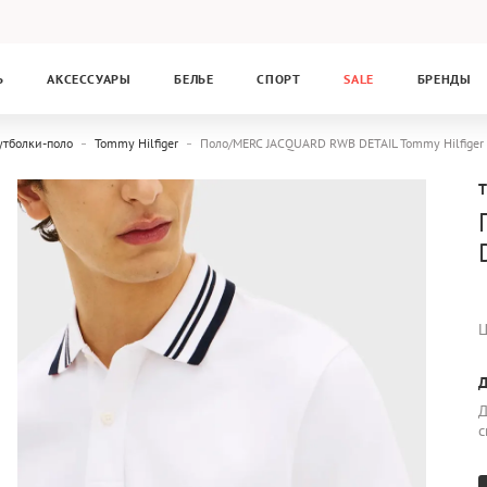
Ь
АКСЕССУАРЫ
БЕЛЬЕ
СПОРТ
SALE
БРЕНДЫ
утболки-поло
Tommy Hilfiger
Поло/MERC JACQUARD RWB DETAIL Tommy Hilfig
Ц
Д
Д
с