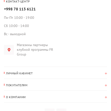
КОНТАКТ-ЦЕНТР
+998 78 113 6121
Пн-Пт 10:00 - 19:00
Сб 10:00 - 14:00
Вс - выходной
Магазины партнеры
клубной программы FR
Group
ЛИЧНЫЙ КАБИНЕТ
История покупок
ПОКУПАТЕЛЯМ
Мои данные
Оплата и доставка
Адрес для доставки
О КОМПАНИИ
Возврат
О нас
Избранное
Вопросы и ответы