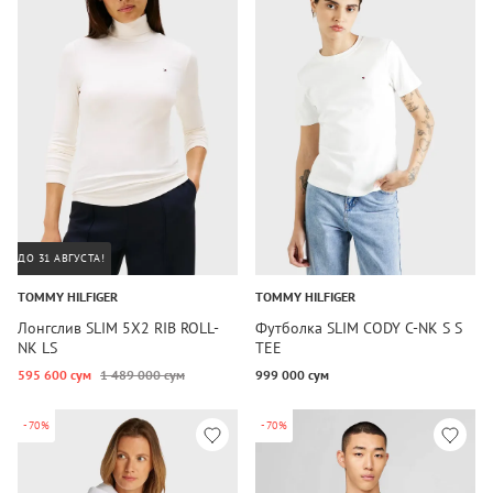
ДО 31 АВГУСТА!
TOMMY HILFIGER
TOMMY HILFIGER
Лонгслив SLIM 5X2 RIB ROLL-
Футболка SLIM CODY C-NK S S
NK LS
TEE
595 600 сум
1 489 000 сум
999 000 сум
-70%
-70%