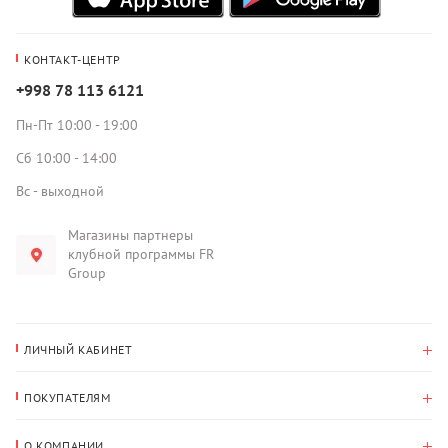
КОНТАКТ-ЦЕНТР
+998 78 113 6121
Пн-Пт 10:00 - 19:00
Сб 10:00 - 14:00
Вс - выходной
Магазины партнеры
клубной программы FR
Group
ЛИЧНЫЙ КАБИНЕТ
История покупок
ПОКУПАТЕЛЯМ
Мои данные
Оплата и доставка
Адрес для доставки
О КОМПАНИИ