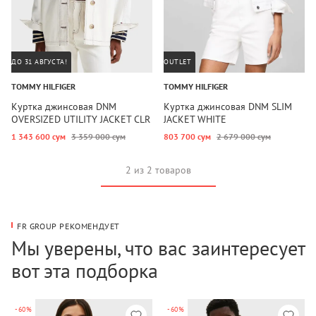
ДО 31 АВГУСТА!
OUTLET
TOMMY HILFIGER
TOMMY HILFIGER
Куртка джинсовая DNM
Куртка джинсовая DNM SLIM
OVERSIZED UTILITY JACKET CLR
JACKET WHITE
1 343 600 сум
3 359 000 сум
803 700 сум
2 679 000 сум
2 из 2 товаров
FR GROUP РЕКОМЕНДУЕТ
Мы уверены, что вас заинтересует
вот эта подборка
-60%
-60%