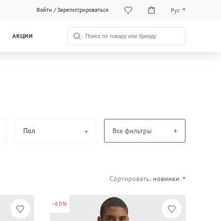
Войти
/
Зарегистрироваться
Рус
O‘zb
АКЦИИ
Рус
Пол
Все фильтры
Сортировать:
новинки
-60%