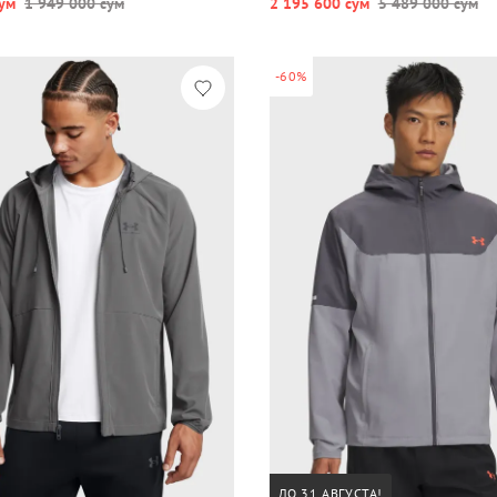
ум
1 949 000 сум
2 195 600 сум
5 489 000 сум
-60%
ДО 31 АВГУСТА!