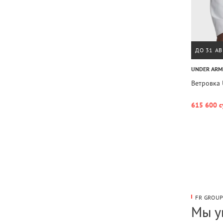
ДО 31 АВ
UNDER AR
Ветровка 
615 600 с
FR GROU
Мы у