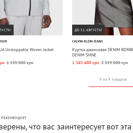
ГУСТА!
ДО 31 АВГУСТА!
MOUR
CALVIN KLEIN JEANS
UA Unstoppable Woven Jacket
Куртка джинсовая DENIM BOMB
DENIM SHINE
ум
1 539 000 сум
1 343 600 сум
3 359 000 сум
9 из 9 товаров
P РЕКОМЕНДУЕТ
верены, что вас заинтересует вот эт