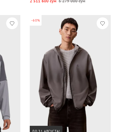
2 511 600 сум
6 279 000 сум
-60%
ДО 31 АВГУСТА!