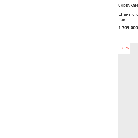
UNDER AR
Штаны спо
Pant
1 709 000
-70%