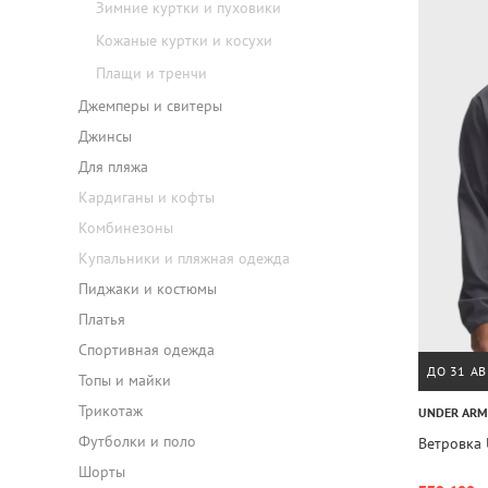
Зимние куртки и пуховики
Кожаные куртки и косухи
Плащи и тренчи
Джемперы и свитеры
Джинсы
Для пляжа
Кардиганы и кофты
Комбинезоны
Купальники и пляжная одежда
Пиджаки и костюмы
Платья
Спортивная одежда
ДО 31 АВ
Топы и майки
Трикотаж
UNDER AR
Футболки и поло
Ветровка U
Шорты