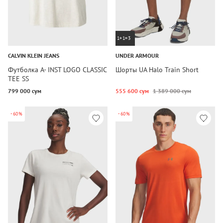
1+1=3
CALVIN KLEIN JEANS
UNDER ARMOUR
Футболка A- INST LOGO CLASSIC
Шорты UA Halo Train Short
TEE SS
799 000 сум
555 600 сум
1 389 000 сум
-60%
-60%