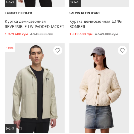
1+1=3
1+1=3
TOMMY HILFIGER
CALVIN KLEIN JEANS
Куртка демисезонная
Куртка демисезонная LONG
REVERSIBLE LW PADDED JACKET
BOMBER
1 979 600 сум
4 949 000 сум
1 819 600 сум
4 549 000 сум
-30%
1+1=3