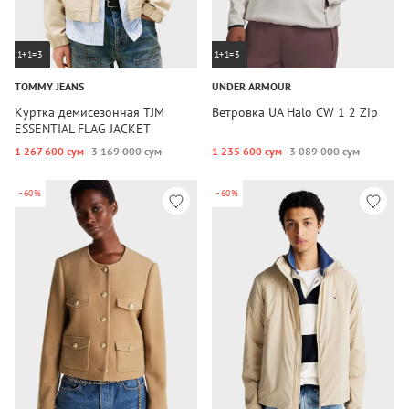
1+1=3
1+1=3
TOMMY JEANS
UNDER ARMOUR
Куртка демисезонная TJM
Ветровка UA Halo CW 1 2 Zip
ESSENTIAL FLAG JACKET
1 267 600 сум
3 169 000 сум
1 235 600 сум
3 089 000 сум
-60%
-60%