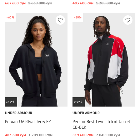
667 600 сум
1 669 000 сум
483 600 сум
1 209 000 сум
-60%
-60%
1+1=3
1+1=3
UNDER ARMOUR
UNDER ARMOUR
Реглан UA Rival Terry FZ
Реглан Best Level Tricot Jacket
CB-BLK
483 600 сум
1 209 000 сум
819 600 сум
2 049 000 сум