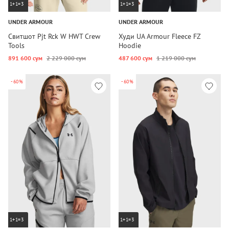
1+1=3
1+1=3
UNDER ARMOUR
UNDER ARMOUR
Свитшот Pjt Rck W HWT Crew
Худи UA Armour Fleece FZ
Tools
Hoodie
891 600 сум
2 229 000 сум
487 600 сум
1 219 000 сум
-60%
-60%
1+1=3
1+1=3