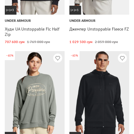
1+1=3
1+1=3
UNDER ARMOUR
UNDER ARMOUR
Худи UA Unstoppable Flc Half
Джемпер Unstoppable Fleece FZ
Zip
707 600 сум
1 769 000 сум
1 029 500 сум
2 059 000 сум
-60%
-60%