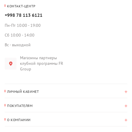
КОНТАКТ-ЦЕНТР
+998 78 113 6121
Пн-Пт 10:00 - 19:00
Сб 10:00 - 14:00
Вс - выходной
Магазины партнеры
клубной программы FR
Group
ЛИЧНЫЙ КАБИНЕТ
История покупок
ПОКУПАТЕЛЯМ
Мои данные
Оплата и доставка
Адрес для доставки
О КОМПАНИИ
Возврат
О нас
Избранное