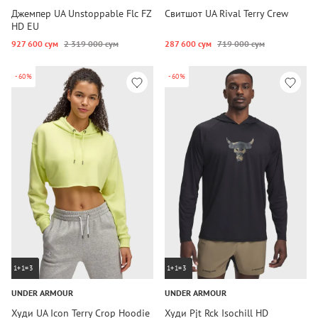
Джемпер UA Unstoppable Flc FZ
Свитшот UA Rival Terry Crew
HD EU
927 600 сум
2 319 000 сум
287 600 сум
719 000 сум
-60%
-60%
1+1=3
1+1=3
UNDER ARMOUR
UNDER ARMOUR
Худи UA Icon Terry Crop Hoodie
Худи Pjt Rck Isochill HD