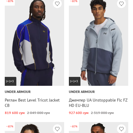
-60%
-60%
1+1=3
1+1=3
UNDER ARMOUR
UNDER ARMOUR
Реглан Best Level Tricot Jacket
Джемпер UA Unstoppable Flc FZ
CB
HD EU-BLU
819 600 сум
2 049 000 сум
927 600 сум
2 319 000 сум
-60%
-60%