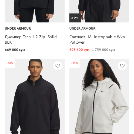
1+1=3
UNDER ARMOUR
UNDER ARMOUR
Джемпер Tech 1 2 Zip- Solid-
Свитшот UA Unstoppable Wvn
BLK
Pullover
669 000 сум
695 600 сум
1 739 000 сум
-60%
-50%