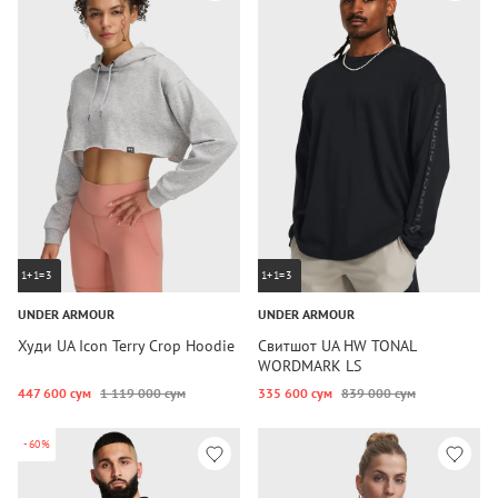
1+1=3
1+1=3
UNDER ARMOUR
UNDER ARMOUR
Худи UA Icon Terry Crop Hoodie
Свитшот UA HW TONAL
WORDMARK LS
447 600 сум
1 119 000 сум
335 600 сум
839 000 сум
-60%