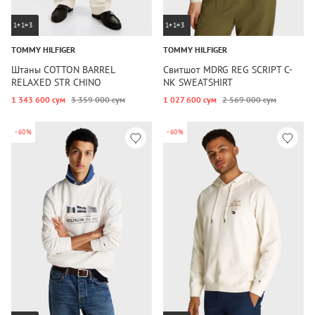
1+1=3
1+1=3
TOMMY HILFIGER
TOMMY HILFIGER
Штаны COTTON BARREL
Свитшот MDRG REG SCRIPT C-
RELAXED STR CHINO
NK SWEATSHIRT
1 343 600 сум
3 359 000 сум
1 027 600 сум
2 569 000 сум
-60%
-60%