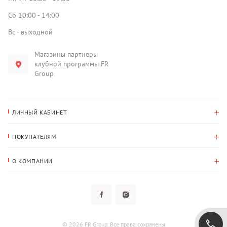
Сб 10:00 - 14:00
Вс - выходной
Магазины партнеры
клубной программы FR
Group
ЛИЧНЫЙ КАБИНЕТ
История покупок
ПОКУПАТЕЛЯМ
Мои данные
Оплата и доставка
Адрес для доставки
О КОМПАНИИ
Возврат
О нас
Избранное
Вопросы и ответы
Политика конфиденциальности
Клубная программа
Клубная программа
Новости
Рассылки
Гарантия
© 2026 FR Group. Все права сохранены