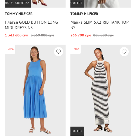
ДО 31 АВГУСТА!
OUTLET
TOMMY HILFIGER
TOMMY HILFIGER
Платье GOLD BUTTON LONG
Майка SLIM 5X2 RIB TANK TOP
MIDI DRESS NS
NS
1 343 600 сум
3 359 000 сум
266 700 сум
889 000 сум
-70%
-70%
OUTLET