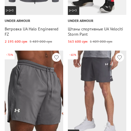
1+1=3
1+1=3
UNDER ARMOUR
UNDER ARMOUR
Ветровка UA Halo Engineered
Штаны спортивные UA Velociti
FZ
Storm Pant
2 195 600 сум
5 489 000 сум
563 600 сум
1 409 000 сум
-70%
-60%