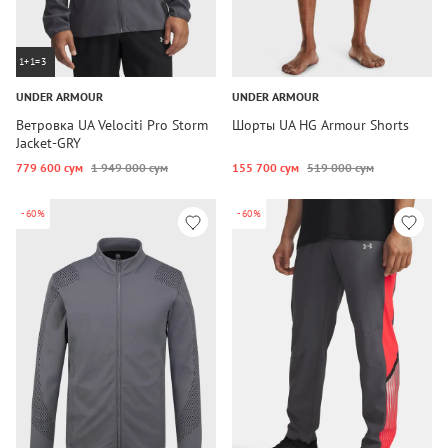
1+1=3
UNDER ARMOUR
UNDER ARMOUR
Ветровка UA Velociti Pro Storm
Шорты UA HG Armour Shorts
Jacket-GRY
779 600 сум
1 949 000 сум
155 700 сум
519 000 сум
-60%
-60%