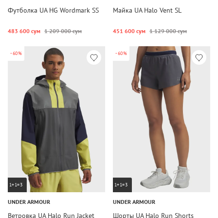
Футболка UA HG Wordmark SS
Майка UA Halo Vent SL
483 600 сум
1 209 000 сум
451 600 сум
1 129 000 сум
-60%
-60%
1+1=3
1+1=3
UNDER ARMOUR
UNDER ARMOUR
Ветровка UA Halo Run Jacket
Шорты UA Halo Run Shorts