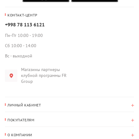
КОНТАКТ-ЦЕНТР
+998 78 113 6121
Пн-Пт 10:00 - 19:00
Сб 10:00 - 14:00
Вс - выходной
Магазины партнеры
клубной программы FR
Group
ЛИЧНЫЙ КАБИНЕТ
История покупок
ПОКУПАТЕЛЯМ
Мои данные
Оплата и доставка
Адрес для доставки
О КОМПАНИИ