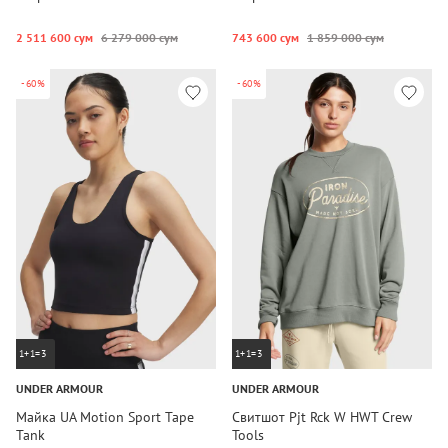
2 511 600 сум
6 279 000 сум
743 600 сум
1 859 000 сум
-60%
-60%
1+1=3
1+1=3
UNDER ARMOUR
UNDER ARMOUR
Майка UA Motion Sport Tape
Свитшот Pjt Rck W HWT Crew
Tank
Tools