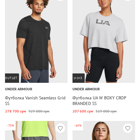
OUTLET
1+1=3
UNDER ARMOUR
UNDER ARMOUR
Футболка Vanish Seamless Grid
Футболка UA W BOXY CROP
SS
BRANDED SS
278 700 сум
929 000 сум
207 600 сум
519 000 сум
-70%
-60%