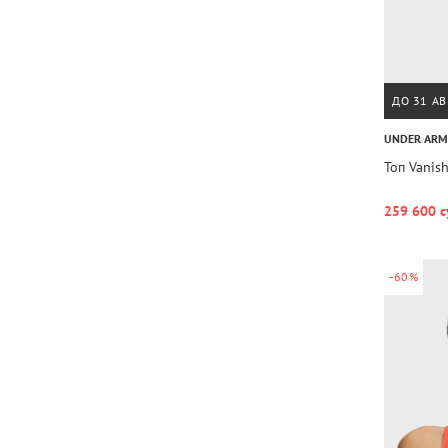
ДО 31 АВ
UNDER AR
Топ Vanis
259 600 с
-60%