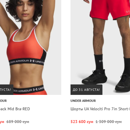
ГУСТА!
ДО 31 АВГУСТА!
MOUR
UNDER ARMOUR
back Mid Bra-RED
Шорты UA Velociti Pro 7in Short
ум
689 000 сум
523 600 сум
1 309 000 сум