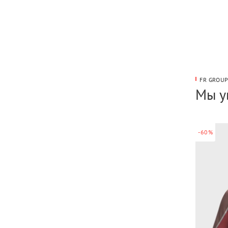
FR GROU
Мы у
-60%