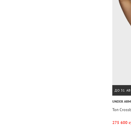
ДО 31 АВ
UNDER AR
Топ Cross
275 600 с