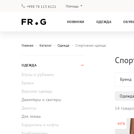
Помощь
+998 78 113 6121
Оплата и доставка
НОВИНКИ
ОДЕЖДА
ОБУВ
Вопросы и ответы
Клубная программа
Гарантия
Главная
Каталог
Одежда
Спортивная одежда
Спор
ОДЕЖДА
Блузы и рубашки
Бренд
Брюки
Верхняя одежда
Одежд
Джемперы и свитеры
Джинсы
14 товаро
Для пляжа
-60%
Кардиганы и кофты
Комбинезоны