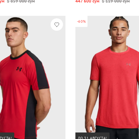
ум
1 859 000 сум
447 600 сум
1 119 000 сум
-60%
ГУСТА!
ДО 31 АВГУСТА!