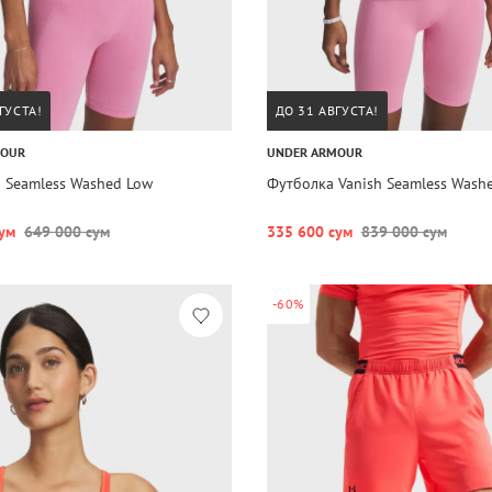
ГУСТА!
ДО 31 АВГУСТА!
MOUR
UNDER ARMOUR
h Seamless Washed Low
Футболка Vanish Seamless Wash
ум
649 000 сум
335 600 сум
839 000 сум
-60%