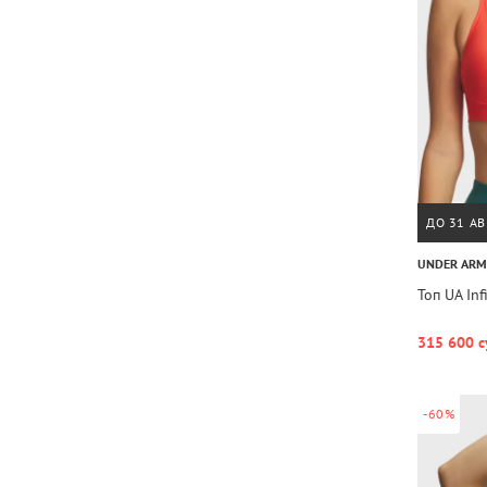
ДО 31 АВ
UNDER AR
Топ UA Inf
315 600 с
-60%