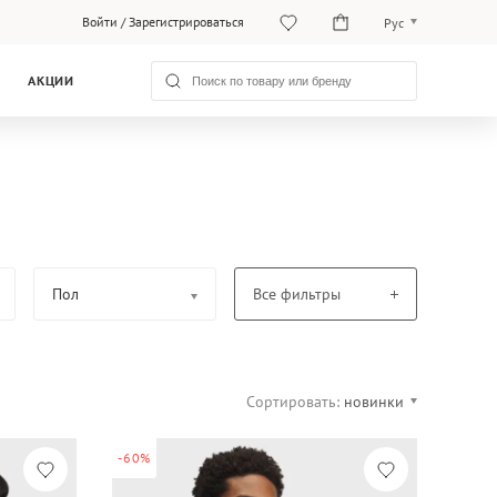
Войти
/
Зарегистрироваться
Рус
O‘zb
АКЦИИ
Рус
Пол
Все фильтры
Сортировать:
новинки
-60%