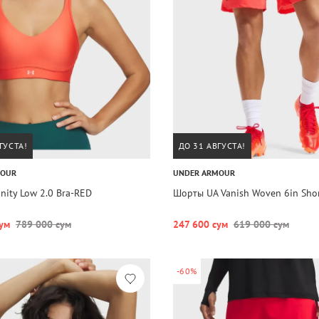
ГУСТА!
ДО 31 АВГУСТА!
MOUR
UNDER ARMOUR
inity Low 2.0 Bra-RED
Шорты UA Vanish Woven 6in Sho
ум
789 000 сум
247 600 сум
619 000 сум
-60%