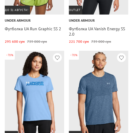
ДО 31 АВГУСТА!
OUTLET
UNDER ARMOUR
UNDER ARMOUR
Футболка UA Run Graphic SS 2
Футболка UA Vanish Energy SS
2.0
295 600 сум
739 000 сум
221 700 сум
739 000 сум
-70%
-70%