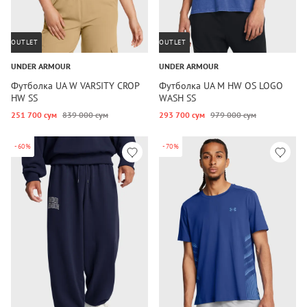
OUTLET
OUTLET
UNDER ARMOUR
UNDER ARMOUR
Футболка UA W VARSITY CROP
Футболка UA M HW OS LOGO
HW SS
WASH SS
251 700 сум
839 000 сум
293 700 сум
979 000 сум
-60%
-70%