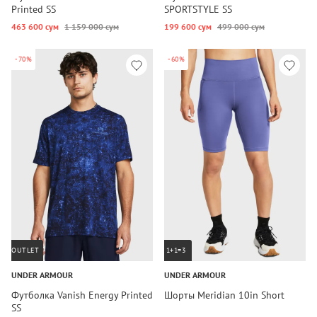
Printed SS
SPORTSTYLE SS
463 600 сум
1 159 000 сум
199 600 сум
499 000 сум
-70%
-60%
OUTLET
1+1=3
UNDER ARMOUR
UNDER ARMOUR
Футболка Vanish Energy Printed
Шорты Meridian 10in Short
SS