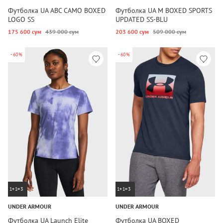
Футболка UA ABC CAMO BOXED
Футболка UA M BOXED SPORTS
LOGO SS
UPDATED SS-BLU
175 600 сум
439 000 сум
203 600 сум
509 000 сум
-60%
-60%
1+1=3
1+1=3
UNDER ARMOUR
UNDER ARMOUR
Футболка UA Launch Elite
Футболка UA BOXED