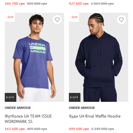
266 700 сум
889 000 сум
427 600 сум
1 069 000 сум
-60%
-60%
1+1=3
1+1=3
UNDER ARMOUR
UNDER ARMOUR
Футболка UA TEAM ISSUE
Худи UA Rival Waffle Hoodie
WORDMARK SS
163 600 сум
409 000 сум
499 600 сум
1 249 000 сум