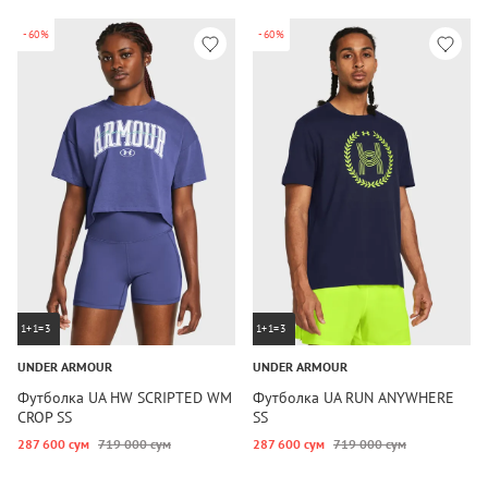
-60%
-60%
1+1=3
1+1=3
UNDER ARMOUR
UNDER ARMOUR
Футболка UA HW SCRIPTED WM
Футболка UA RUN ANYWHERE
CROP SS
SS
287 600 сум
719 000 сум
287 600 сум
719 000 сум