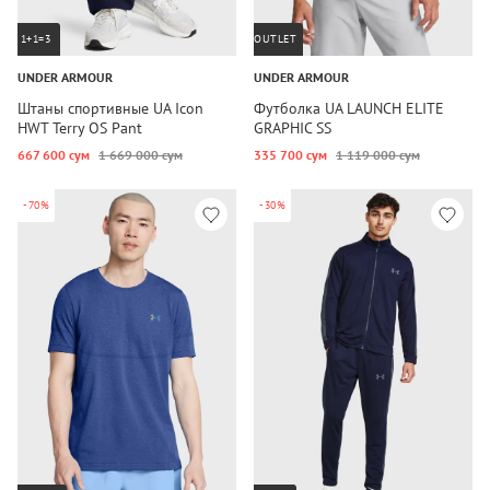
1+1=3
OUTLET
UNDER ARMOUR
UNDER ARMOUR
Штаны спортивные UA Icon
Футболка UA LAUNCH ELITE
HWT Terry OS Pant
GRAPHIC SS
667 600 сум
1 669 000 сум
335 700 сум
1 119 000 сум
-70%
-30%