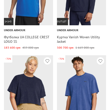
1+1=3
OUTLET
UNDER ARMOUR
UNDER ARMOUR
Футболка UA COLLEGE CREST
Куртка Vanish Woven Utility
LOGO SS
Jacket
183 600 сум
459 000 сум
500 700 сум
1 669 000 сум
-70%
-70%