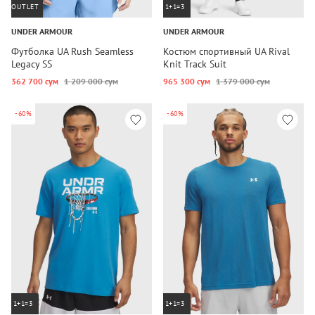
OUTLET
1+1=3
UNDER ARMOUR
UNDER ARMOUR
Футболка UA Rush Seamless
Костюм спортивный UA Rival
Legacy SS
Knit Track Suit
362 700 сум
1 209 000 сум
965 300 сум
1 379 000 сум
-60%
-60%
1+1=3
1+1=3