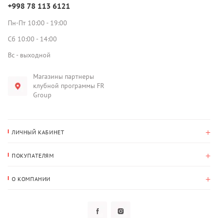
+998 78 113 6121
Пн-Пт 10:00 - 19:00
Сб 10:00 - 14:00
Вс - выходной
Магазины партнеры
клубной программы FR
Group
ЛИЧНЫЙ КАБИНЕТ
История покупок
ПОКУПАТЕЛЯМ
Мои данные
Оплата и доставка
Адрес для доставки
О КОМПАНИИ
Возврат
О нас
Избранное
Вопросы и ответы
Политика конфиденциальности
Клубная программа