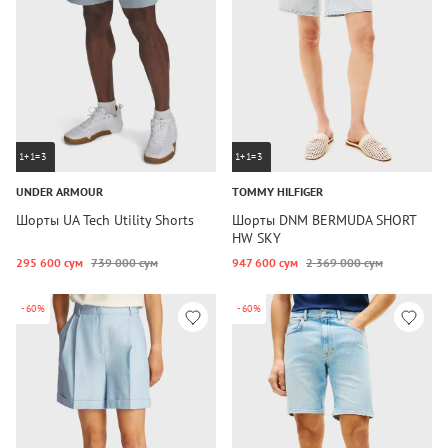
1+1=3
1+1=3
UNDER ARMOUR
TOMMY HILFIGER
Шорты UA Tech Utility Shorts
Шорты DNM BERMUDA SHORT
HW SKY
295 600 сум
739 000 сум
947 600 сум
2 369 000 сум
-60%
-60%