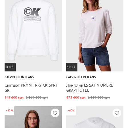
1+1=3
1+1=3
CALVIN KLEIN JEANS
CALVIN KLEIN JEANS
Свитшот PRMM TRRY CK SPRT
Лонгслив LS SATIN OMBRE
GR
GRAPHIC TEE
947 600 сум
2 369 000 сум
475 600 сум
1 189 000 сум
-60%
-60%