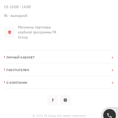
Сб 10:00 - 14:00
Вс - выходной
Магазины партнеры
клубной программы FR
Group
ЛИЧНЫЙ КАБИНЕТ
История покупок
ПОКУПАТЕЛЯМ
Мои данные
Оплата и доставка
Адрес для доставки
О КОМПАНИИ
Возврат
О нас
Избранное
Вопросы и ответы
Политика конфиденциальности
Клубная программа
Клубная программа
Новости
Рассылки
Гарантия
© 2026 FR Group. Все права сохранены
Пользовательское соглашение