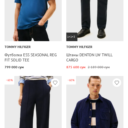
1+1=3
TOMMY HILFIGER
TOMMY HILFIGER
Футболка ESS SEASONAL REG
Штаны DENTON LW TWILL
FIT SOLID TEE
CARGO
799 000 сум
875 600 сум
2 189 000 сум
-60%
-60%