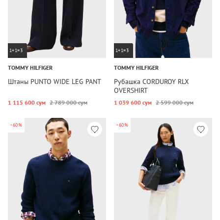
1+1=3
1+1=3
TOMMY HILFIGER
TOMMY HILFIGER
Штаны PUNTO WIDE LEG PANT
Рубашка CORDUROY RLX
OVERSHIRT
1 115 600 сум
2 789 000 сум
1 039 600 сум
2 599 000 сум
-60%
-60%