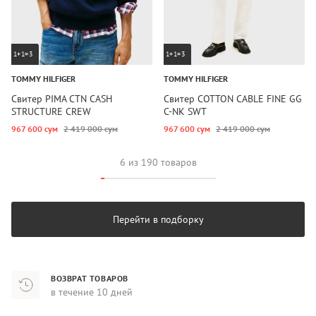
1+1=3
1+1=3
TOMMY HILFIGER
TOMMY HILFIGER
Свитер PIMA CTN CASH
Свитер COTTON CABLE FINE GG
STRUCTURE CREW
C-NK SWT
967 600 сум
2 419 000 сум
967 600 сум
2 419 000 сум
6 из 190 товаров
Перейти в подборку
ВОЗВРАТ ТОВАРОВ
в течение 10 дней