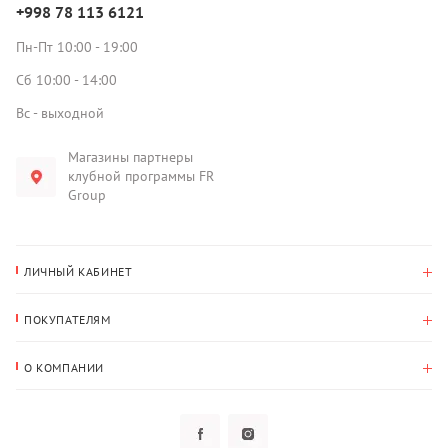
+998 78 113 6121
Пн-Пт 10:00 - 19:00
Сб 10:00 - 14:00
Вс - выходной
Магазины партнеры
клубной программы FR
Group
ЛИЧНЫЙ КАБИНЕТ
История покупок
ПОКУПАТЕЛЯМ
Мои данные
Оплата и доставка
Адрес для доставки
О КОМПАНИИ
Возврат
О нас
Избранное
Вопросы и ответы
Политика конфиденциальности
Клубная программа