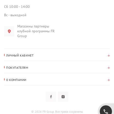
Сб 10:00 - 14:00
Вс - выходной
Магазины партнеры
клубной программы FR
Group
ЛИЧНЫЙ КАБИНЕТ
История покупок
ПОКУПАТЕЛЯМ
Мои данные
Оплата и доставка
Адрес для доставки
О КОМПАНИИ
Возврат
О нас
Избранное
Вопросы и ответы
Политика конфиденциальности
Клубная программа
Клубная программа
Новости
Рассылки
Гарантия
© 2026 FR Group. Все права сохранены
Пользовательское соглашение