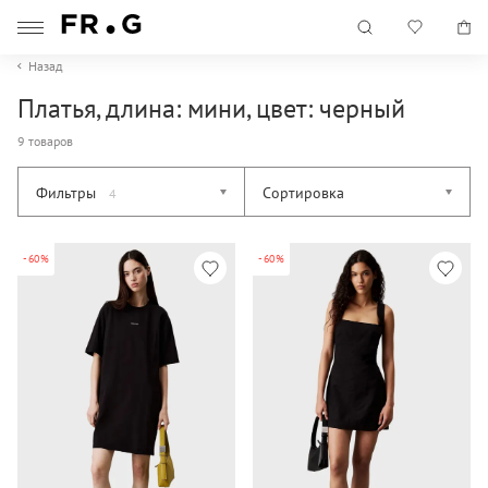
Назад
Платья, длина: мини, цвет: черный
9 товаров
Фильтры
Сортировка
4
-60%
-60%