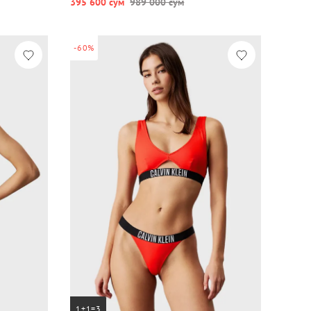
395 600 сум
989 000 сум
-60%
1+1=3