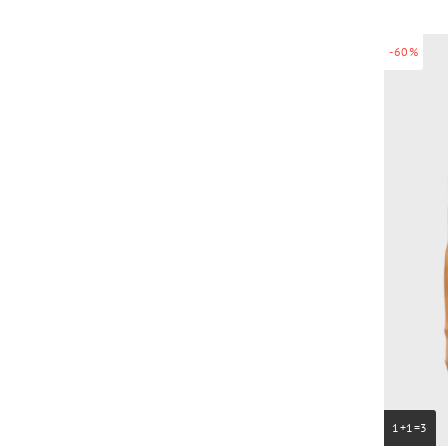
-60%
1+1=3