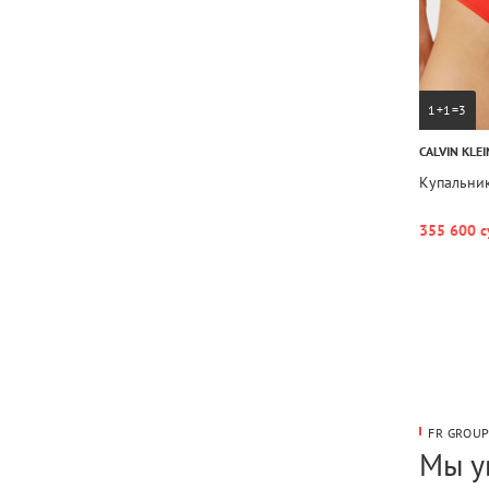
1+1=3
CALVIN KLEI
Купальник
355 600 с
FR GROU
Мы у