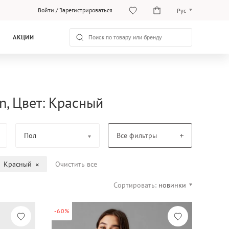
Войти
/
Зарегистрироваться
Рус
O‘zb
АКЦИИ
Рус
n, Цвет: Красный
Пол
Все фильтры
Красный
Очистить все
Сортировать:
новинки
-60%