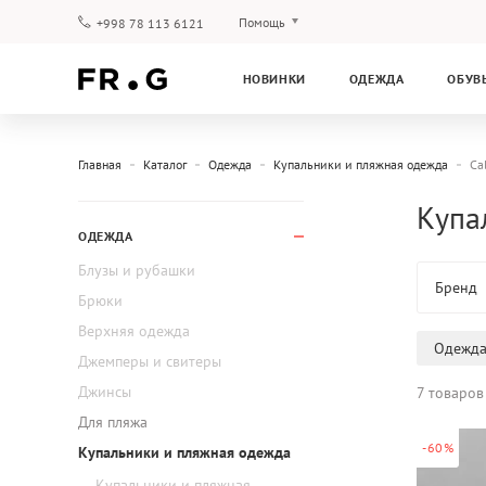
Помощь
+998 78 113 6121
Оплата и доставка
НОВИНКИ
ОДЕЖДА
ОБУВ
Вопросы и ответы
Клубная программа
Гарантия
Главная
Каталог
Одежда
Купальники и пляжная одежда
Ca
Купа
ОДЕЖДА
Блузы и рубашки
Бренд
Брюки
Верхняя одежда
Одежд
Джемперы и свитеры
Джинсы
7 товаров
Для пляжа
-60%
Купальники и пляжная одежда
Купальники и пляжная