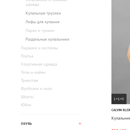
одежда
Купальные трусики
Лифы для купания
Парео и туники
Раздельные купальники
Пиджаки и костюмы
Платья
Спортивная одежда
Топы и майки
Трикотаж
Футболки и поло
Шорты
1+1=3
Юбки
CALVIN KLEI
Купальник
ОБУВЬ