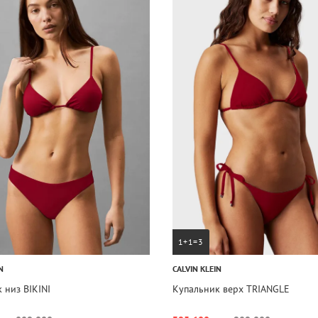
1+1=3
N
CALVIN KLEIN
 низ BIKINI
Купальник верх TRIANGLE