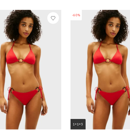
-60%
1+1=3