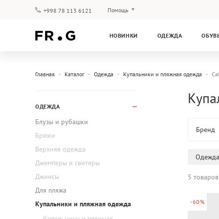
Помощь
+998 78 113 6121
Оплата и доставка
НОВИНКИ
ОДЕЖДА
ОБУВ
Вопросы и ответы
Клубная программа
Гарантия
Главная
Каталог
Одежда
Купальники и пляжная одежда
Ca
Купал
ОДЕЖДА
Блузы и рубашки
Бренд
Брюки
Верхняя одежда
Одежд
Джемперы и свитеры
Джинсы
5 товаров
Для пляжа
-60%
Купальники и пляжная одежда
Купальники и пляжная