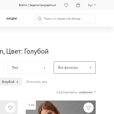
Войти
/
Зарегистрироваться
Рус
O‘zb
АКЦИИ
Рус
, Цвет: Голубой
Пол
Все фильтры
Голубой
Очистить все
Сортировать:
новинки
-70%