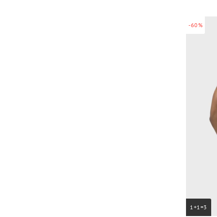
-60%
1+1=3