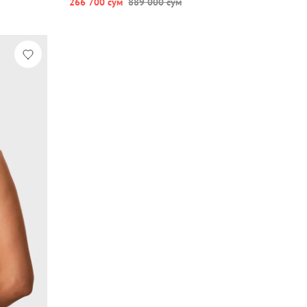
266 700 сум
889 000 сум