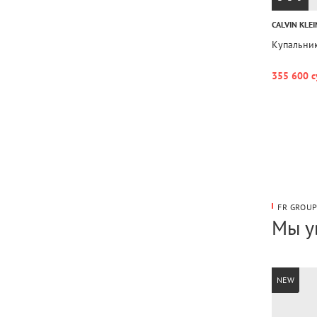
CALVIN KLEI
Купальник
355 600 с
FR GROU
Мы у
NEW