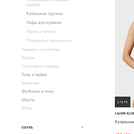
одежда
Купальные трусики
Лифы для купания
Парео и туники
Раздельные купальники
Пиджаки и костюмы
Платья
Спортивная одежда
Топы и майки
Трикотаж
Футболки и поло
Шорты
1+1=3
Юбки
CALVIN KLEI
Купальник
ОБУВЬ