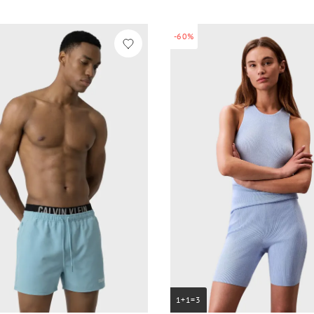
-60%
1+1=3