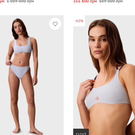
ум
1 089 000 сум
355 600 сум
889 000 сум
-60%
1+1=3